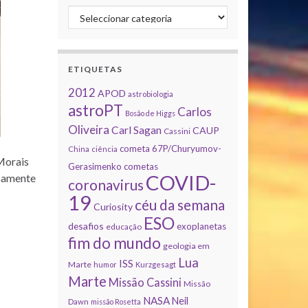
Categorias
ETIQUETAS
2012
APOD
astrobiologia
astroPT
Carlos
Bosão de Higgs
Oliveira
Carl Sagan
CAUP
Cassini
cometa 67P/Churyumov-
China
ciência
 Morais
Gerasimenko
cometas
COVID-
icamente
coronavirus
19
céu da semana
Curiosity
ESO
desafios
exoplanetas
educação
fim do mundo
geologia em
Lua
ISS
Marte
humor
Kurzgesagt
Marte
Missão Cassini
Missão
NASA
Neil
Dawn
missão Rosetta