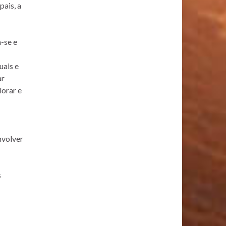
pais, a
m-se e
uais e
ar
lorar e
nvolver
s