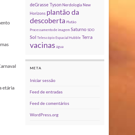
deGrasse Tyson
Nerdologia
New
plantão da
Horizons
descoberta
mento
Plutão
Saturno
Processamento de imagem
SDO
Sol
Terra
Telescópio Espacial Hubble
vacinas
gumas
água
Carnaval
META
Iniciar sessão
a etária
Feed de entradas
Feed de comentários
WordPress.org