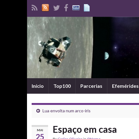
Início
Top100
Parcerias
Efemérides
Lua envolta num arco-íris
Espaço em casa
MAI
25
By
Carlos Oliveira
in
@Home