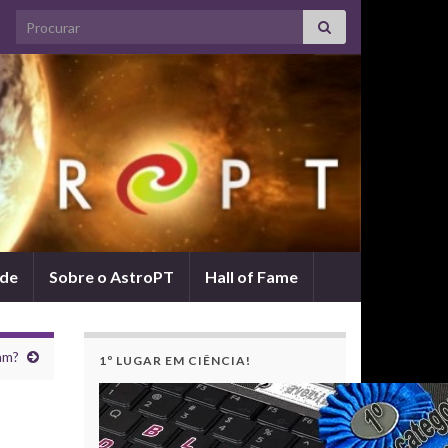
Search for:
ade
Sobre o AstroPT
Hall of Fame
am?
1º LUGAR EM CIÊNCIA!