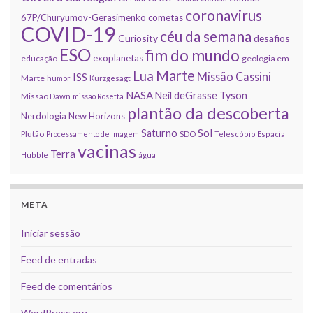
coronavirus
67P/Churyumov-Gerasimenko
cometas
COVID-19
céu da semana
Curiosity
desafios
ESO
fim do mundo
exoplanetas
educação
geologia em
Marte
Lua
Missão Cassini
ISS
Marte
humor
Kurzgesagt
NASA
Neil deGrasse Tyson
Missão Dawn
missão Rosetta
plantão da descoberta
Nerdologia
New Horizons
Sol
Saturno
Plutão
Processamento de imagem
SDO
Telescópio Espacial
vacinas
Terra
Hubble
água
META
Iniciar sessão
Feed de entradas
Feed de comentários
WordPress.org