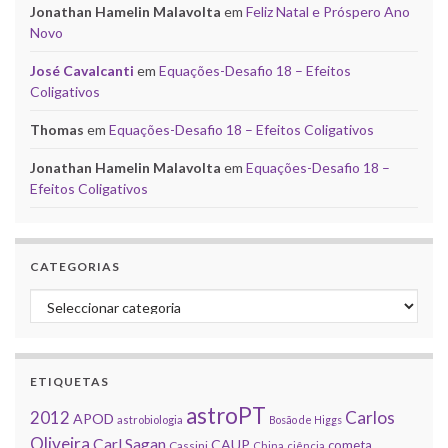
Jonathan Hamelin Malavolta
em
Feliz Natal e Próspero Ano
Novo
José Cavalcanti
em
Equações-Desafio 18 – Efeitos
Coligativos
Thomas
em
Equações-Desafio 18 – Efeitos Coligativos
Jonathan Hamelin Malavolta
em
Equações-Desafio 18 –
Efeitos Coligativos
CATEGORIAS
Categorias
ETIQUETAS
astroPT
2012
Carlos
APOD
astrobiologia
Bosão de Higgs
Oliveira
Carl Sagan
CAUP
cometa
Cassini
China
ciência