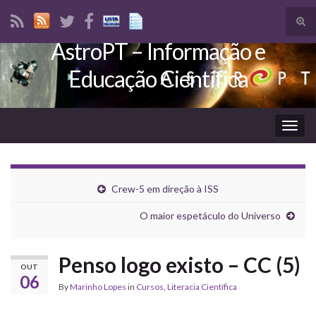
Tog
sear
AstroPT – Informação e
Search for:
for
Educação Científica
Togg
navig
Crew-5 em direção à ISS
O maior espetáculo do Universo
Penso logo existo – CC (5)
OUT
06
By
Marinho Lopes
in
Cursos
,
Literacia Científica