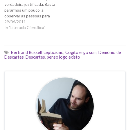
verdadeira justificada. Basta
pararmos um pouco a
observar as pessoas para
ver que crenças há muitas e
29/06/2011
portanto o conhecimento
In "Literacia Científica"
não pode ser apenas
sinónimo de crença. Também
podemos perceber que se
uma coisa é verdade mas
Bertrand Russell
,
cepticismo
,
Cogito ergo sum
,
Demónio de
nós não acreditamos que
Descartes
,
Descartes
,
penso logo existo
seja, não faz…