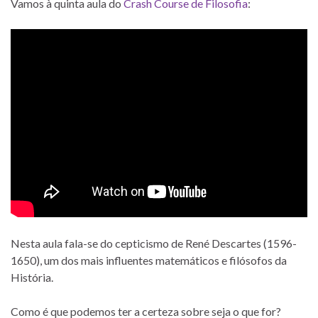
Vamos à quinta aula do
Crash Course de Filosofia
:
Nesta aula fala-se do cepticismo de René Descartes (1596-
1650), um dos mais influentes matemáticos e filósofos da
História.
Como é que podemos ter a certeza sobre seja o que for?