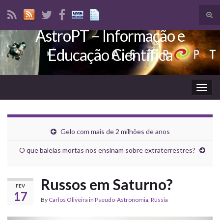
Tog
sear
AstroPT – Informação e
Search for:
for
Educação Científica
Togg
navig
Gelo com mais de 2 milhões de anos
O que baleias mortas nos ensinam sobre extraterrestres?
Russos em Saturno?
FEV
17
By
Carlos Oliveira
in
Pseudo-Astronomia
,
Rússia