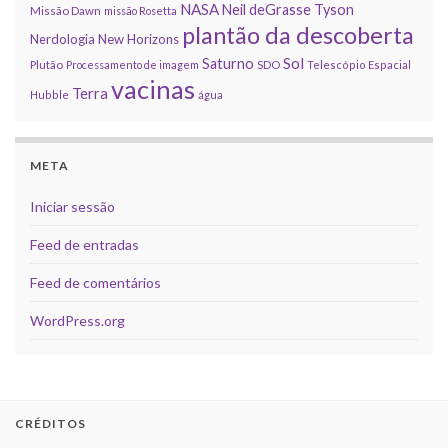
NASA
Neil deGrasse Tyson
Missão Dawn
missão Rosetta
plantão da descoberta
Nerdologia
New Horizons
Sol
Saturno
Plutão
Processamento de imagem
SDO
Telescópio Espacial
vacinas
Terra
Hubble
água
META
Iniciar sessão
Feed de entradas
Feed de comentários
WordPress.org
CRÉDITOS