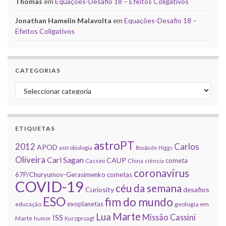
Thomas
em
Equações-Desafio 18 – Efeitos Coligativos
Jonathan Hamelin Malavolta
em
Equações-Desafio 18 –
Efeitos Coligativos
CATEGORIAS
Categorias
ETIQUETAS
astroPT
2012
Carlos
APOD
astrobiologia
Bosão de Higgs
Oliveira
Carl Sagan
CAUP
cometa
Cassini
China
ciência
coronavirus
67P/Churyumov-Gerasimenko
cometas
COVID-19
céu da semana
Curiosity
desafios
ESO
fim do mundo
exoplanetas
educação
geologia em
Marte
Lua
Missão Cassini
ISS
Marte
humor
Kurzgesagt