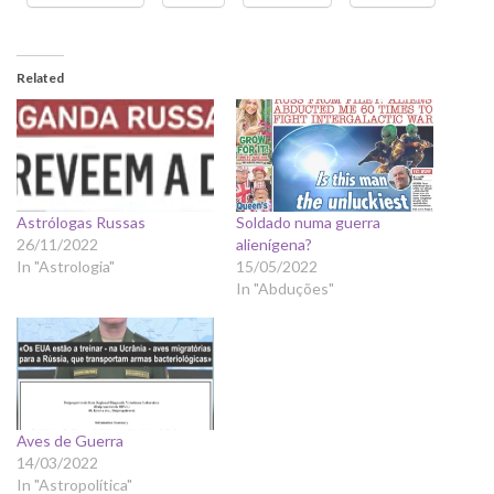
Related
Astrólogas Russas
Soldado numa guerra
26/11/2022
alienígena?
In "Astrologia"
15/05/2022
In "Abduções"
Aves de Guerra
14/03/2022
In "Astropolítica"