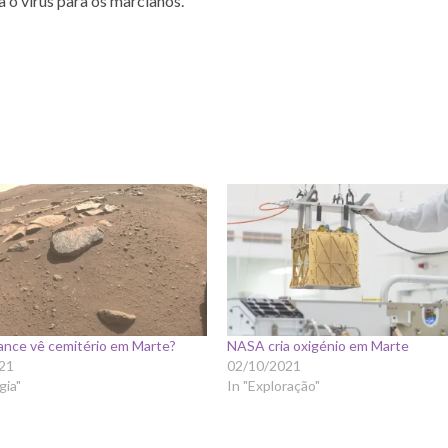
 o vírus para os marcianos.
ance vê cemitério em Marte?
NASA cria oxigénio em Marte
21
02/10/2021
gia"
In "Exploração"