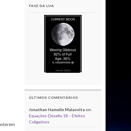
FASE DA LUA
moon data
ÚLTIMOS COMENTÁRIOS
Jonathan Hamelin Malavolta
em
Equações-Desafio 18 – Efeitos
Coligativos
manterem