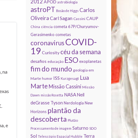
2012
APOD
astrobiologia
astroPT
Carlos
Bosão de Higgs
Oliveira
Carl Sagan
CAUP
Cassini
cometa 67P/Churyumov-
China
ciência
Gerasimenko
cometas
COVID-
coronavirus
19
céu da semana
Curiosity
ESO
desafios
exoplanetas
educação
fim do mundo
geologia em
a
, na
Lua
ISS
Marte
humor
Kurzgesagt
Marte
Missão Cassini
Missão
exas
NASA
Neil
Dawn
missão Rosetta
deGrasse Tyson
Nerdologia
New
.
plantão da
Horizons
descoberta
Plutão
a, e
Saturno
Processamento de imagem
SDO
Sol
Terra
Telescópio Espacial Hubble