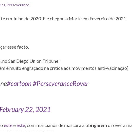
ina
,
Perseverance
rte em Julho de 2020. Ele chegou a Marte em Fevereiro de 2021.
çar esse facto.
n, no San Diego Union Tribune:
bém é muito engraçado na crítica aos movimentos anti-vacinação)
une
#cartoon
#PerseveranceRover
February 22, 2021
mo
este
e
este
, com marcianos de máscara a obrigarem o rover a 