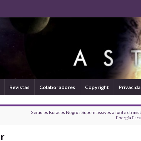
Revistas
Colaboradores
Copyright
Privacid
Serão os Buracos Negros Supermassivos a fonte da mist
Energia Escu
r