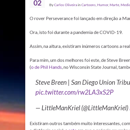
02
By
Carlos Oliveira
in
Cartoons
,
Humor
,
Marte
,
Medic
O rover Perseverance foi lançado em direção a Ma
Ora, isto foi durante a pandemia de COVID-19.
Assim, na altura, existiram inúmeros cartoons a real
Para mim, um dos melhores foi este, de Steve Bree
(
o de Phil Hands
, no Wisconsin State Journal, tam
Steve Breen | San Diego Union Trib
pic.twitter.com/rw2LA3xS2P
— LittleManKriel (@LittleManKriel)
Existiram outros também muito interessantes, co