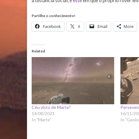
a distância social, e
este
em que o próprio rover leva
Partilhe o conhecimento!
Facebook
X
Email
More
Related
Céu visto de Marte?
Persever
14/08/2021
16/11/20
In "Marte"
In "Geolo