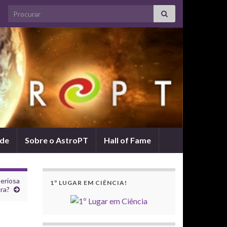
Search for:
ade
Sobre o AstroPT
Hall of Fame
eriosa
1º LUGAR EM CIÊNCIA!
ra?