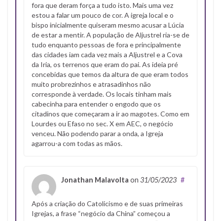
fora que deram força a tudo isto. Mais uma vez
estou a falar um pouco de cor. A igreja local e o
bispo inicialmente quiseram mesmo acusar a Lúcia
de estar a mentir. A população de Aljustrel ria-se de
tudo enquanto pessoas de fora e principalmente
das cidades iam cada vez mais a Aljustrel e a Cova
da Iria, os terrenos que eram do pai. As ideia pré
concebidas que temos da altura de que eram todos
muito probrezinhos e atrasadinhos não
corresponde à verdade. Os locais tinham mais
cabecinha para entender o engodo que os
citadinos que começaram a ir ao magotes. Como em
Lourdes ou Efaso no sec. X em AEC, o negócio
venceu. Não podendo parar a onda, a Igreja
agarrou-a com todas as mãos.
Jonathan Malavolta
on
31/05/2023
#
Após a criação do Catolicismo e de suas primeiras
Igrejas, a frase “negócio da China” começou a