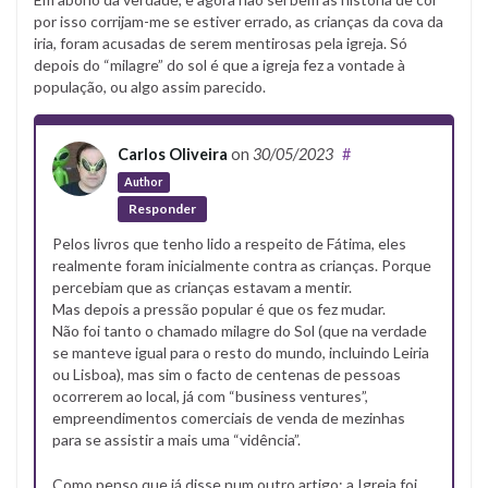
por isso corrijam-me se estiver errado, as crianças da cova da
iria, foram acusadas de serem mentirosas pela igreja. Só
depois do “milagre” do sol é que a igreja fez a vontade à
população, ou algo assim parecido.
Carlos Oliveira
on
30/05/2023
#
Author
Responder
Pelos livros que tenho lido a respeito de Fátima, eles
realmente foram inicialmente contra as crianças. Porque
percebiam que as crianças estavam a mentir.
Mas depois a pressão popular é que os fez mudar.
Não foi tanto o chamado milagre do Sol (que na verdade
se manteve igual para o resto do mundo, incluindo Leiria
ou Lisboa), mas sim o facto de centenas de pessoas
ocorrerem ao local, já com “business ventures”,
empreendimentos comerciais de venda de mezinhas
para se assistir a mais uma “vidência”.
Como penso que já disse num outro artigo: a Igreja foi