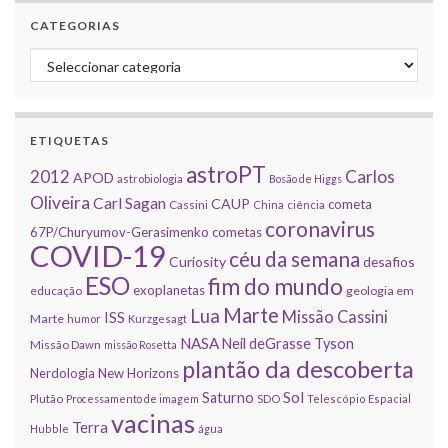
CATEGORIAS
Categorias
ETIQUETAS
astroPT
2012
Carlos
APOD
astrobiologia
Bosão de Higgs
Oliveira
Carl Sagan
CAUP
cometa
Cassini
China
ciência
coronavirus
67P/Churyumov-Gerasimenko
cometas
COVID-19
céu da semana
Curiosity
desafios
ESO
fim do mundo
exoplanetas
educação
geologia em
Marte
Lua
Missão Cassini
ISS
Marte
humor
Kurzgesagt
NASA
Neil deGrasse Tyson
Missão Dawn
missão Rosetta
plantão da descoberta
Nerdologia
New Horizons
Sol
Saturno
Plutão
Processamento de imagem
SDO
Telescópio Espacial
vacinas
Terra
Hubble
água