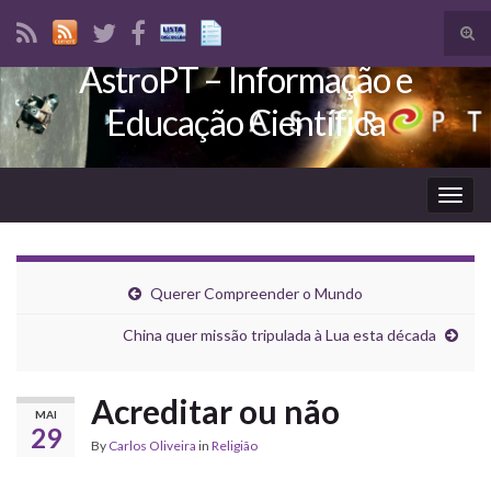
Tog
sear
AstroPT – Informação e
Search for:
for
Educação Científica
Togg
navig
Querer Compreender o Mundo
China quer missão tripulada à Lua esta década
Acreditar ou não
MAI
29
By
Carlos Oliveira
in
Religião