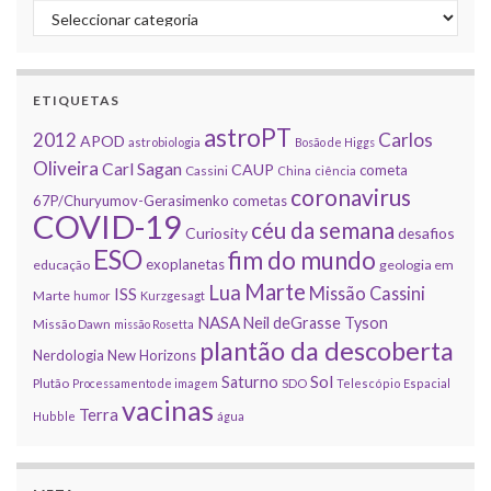
Categorias
ETIQUETAS
astroPT
2012
Carlos
APOD
astrobiologia
Bosão de Higgs
Oliveira
Carl Sagan
CAUP
cometa
Cassini
China
ciência
coronavirus
67P/Churyumov-Gerasimenko
cometas
COVID-19
céu da semana
Curiosity
desafios
ESO
fim do mundo
exoplanetas
educação
geologia em
Marte
Lua
Missão Cassini
ISS
Marte
humor
Kurzgesagt
NASA
Neil deGrasse Tyson
Missão Dawn
missão Rosetta
plantão da descoberta
Nerdologia
New Horizons
Sol
Saturno
Plutão
Processamento de imagem
SDO
Telescópio Espacial
vacinas
Terra
Hubble
água