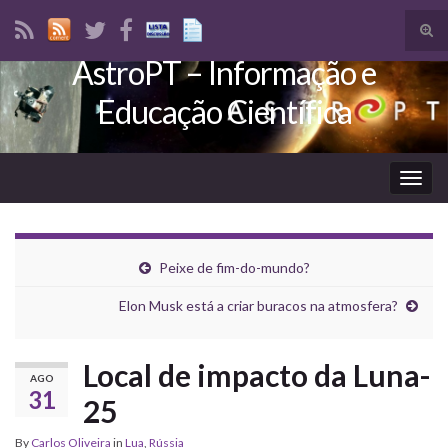
Tog
sear
AstroPT – Informação e
Search for:
for
Educação Científica
Togg
navig
Peixe de fim-do-mundo?
Elon Musk está a criar buracos na atmosfera?
Local de impacto da Luna-
AGO
31
25
By
Carlos Oliveira
in
Lua
,
Rússia