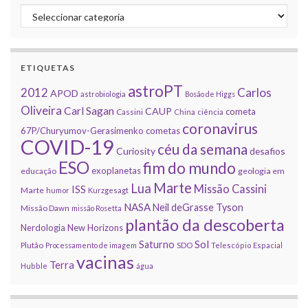
Categorias
ETIQUETAS
astroPT
2012
Carlos
APOD
astrobiologia
Bosão de Higgs
Oliveira
Carl Sagan
CAUP
cometa
Cassini
China
ciência
coronavirus
67P/Churyumov-Gerasimenko
cometas
COVID-19
céu da semana
Curiosity
desafios
ESO
fim do mundo
exoplanetas
educação
geologia em
Marte
Lua
Missão Cassini
ISS
Marte
humor
Kurzgesagt
NASA
Neil deGrasse Tyson
Missão Dawn
missão Rosetta
plantão da descoberta
Nerdologia
New Horizons
Sol
Saturno
Plutão
Processamento de imagem
SDO
Telescópio Espacial
vacinas
Terra
Hubble
água