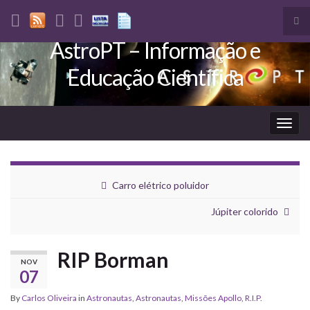
Tog
sea
AstroPT – Informação e
Search for:
for
Educação Científica
Togg
navig
Carro elétrico poluidor
Júpiter colorido
RIP Borman
NOV
07
By
Carlos Oliveira
in
Astronautas
,
Astronautas
,
Missões Apollo
,
R.I.P.