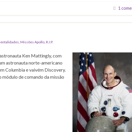
1 come
entalidades
,
Missões Apollo
,
R.I.P.
 astronauta Ken Mattingly, com
 um astronauta norte-americano
vém Columbia e vaivém Discovery.
 do módulo de comando da missão