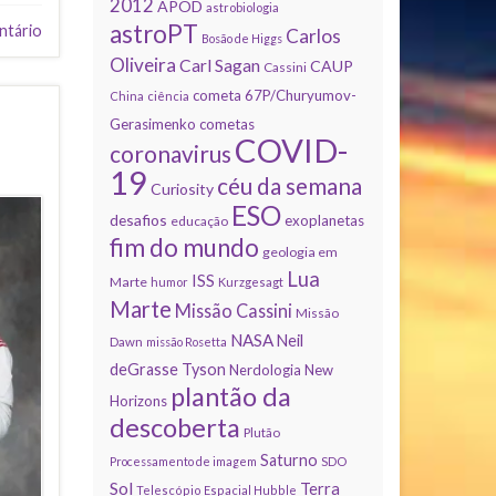
2012
APOD
astrobiologia
astroPT
ntário
Carlos
Bosão de Higgs
Oliveira
Carl Sagan
CAUP
Cassini
cometa 67P/Churyumov-
China
ciência
Gerasimenko
cometas
COVID-
coronavirus
19
céu da semana
Curiosity
ESO
desafios
exoplanetas
educação
fim do mundo
geologia em
Lua
ISS
Marte
humor
Kurzgesagt
Marte
Missão Cassini
Missão
NASA
Neil
Dawn
missão Rosetta
deGrasse Tyson
Nerdologia
New
plantão da
Horizons
descoberta
Plutão
Saturno
Processamento de imagem
SDO
Sol
Terra
Telescópio Espacial Hubble