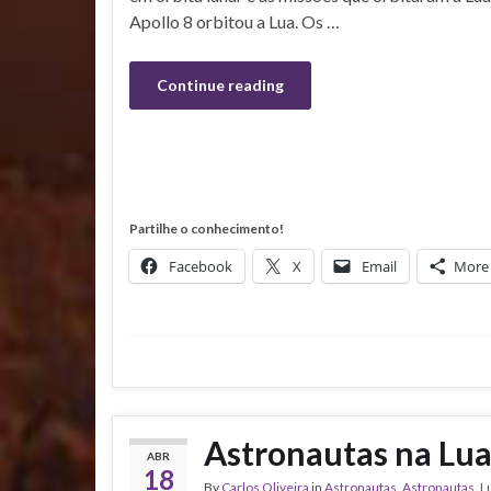
Apollo 8 orbitou a Lua. Os …
Continue reading
Partilhe o conhecimento!
Facebook
X
Email
More
Astronautas na Lu
ABR
18
By
Carlos Oliveira
in
Astronautas
,
Astronautas
,
L