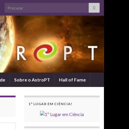
Search for:
ade
Sobre o AstroPT
Hall of Fame
1º LUGAR EM CIÊNCIA!