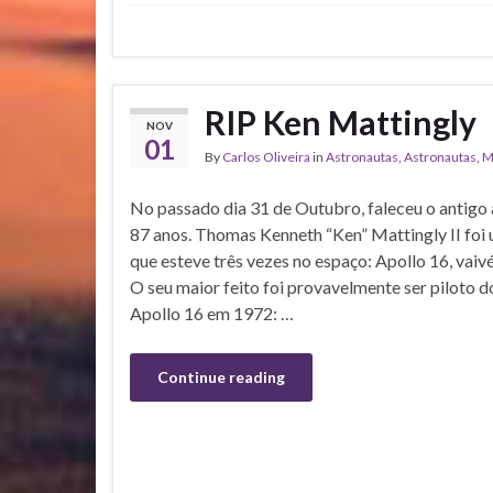
RIP Ken Mattingly
NOV
01
By
Carlos Oliveira
in
Astronautas
,
Astronautas
,
M
No passado dia 31 de Outubro, faleceu o antigo
87 anos. Thomas Kenneth “Ken” Mattingly II foi
que esteve três vezes no espaço: Apollo 16, vai
O seu maior feito foi provavelmente ser piloto
Apollo 16 em 1972: …
Continue reading