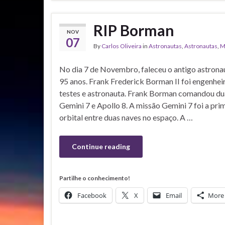
RIP Borman
NOV
07
By
Carlos Oliveira
in
Astronautas
,
Astronautas
,
M
No dia 7 de Novembro, faleceu o antigo astron
95 anos. Frank Frederick Borman II foi engenheir
testes e astronauta. Frank Borman comandou dua
Gemini 7 e Apollo 8. A missão Gemini 7 foi a pri
orbital entre duas naves no espaço. A …
Continue reading
Partilhe o conhecimento!
Facebook
X
Email
More