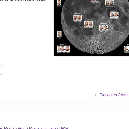
Deixe um Come
a
ua
,
Missões Apollo
,
Missões Humanas
,
NASA