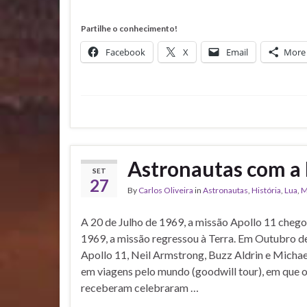
Partilhe o conhecimento!
Facebook
X
Email
More
Astronautas com a
SET
27
By
Carlos Oliveira
in
Astronautas
,
História
,
Lua
,
M
A 20 de Julho de 1969, a missão Apollo 11 chegou
1969, a missão regressou à Terra. Em Outubro d
Apollo 11, Neil Armstrong, Buzz Aldrin e Michael
em viagens pelo mundo (goodwill tour), em que o
receberam celebraram …