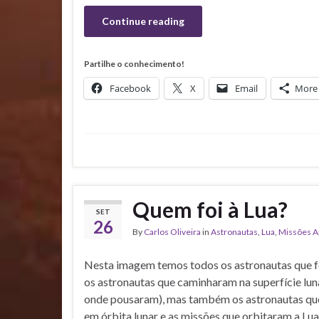
Continue reading
Partilhe o conhecimento!
Facebook
X
Email
More
Quem foi à Lua?
SET
26
By
Carlos Oliveira
in
Astronautas
,
Lua
,
Missões A
Nesta imagem temos todos os astronautas que f
os astronautas que caminharam na superfície luna
onde pousaram), mas também os astronautas que
em órbita lunar e as missões que orbitaram a Lua