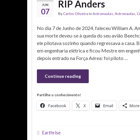
RIP Anders
JUN
07
By
Carlos Oliveira
in
Astronautas
,
Astronautas
,
C
No dia 7 de Junho de 2024, faleceu William A. And
sua morte deveu-se à queda do seu avião Beechc
ele pilotava sozinho quando regressava a casa. Bi
em engenharia elétrica e ficou Mestre em engenh
depois entrado na Força Aérea: foi piloto …
Continue reading
Partilhe o conhecimento!
Facebook
X
Email
More
Earthrise