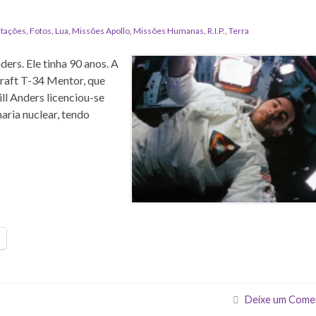
itações
,
Fotos
,
Lua
,
Missões Apollo
,
Missões Humanas
,
R.I.P.
,
Terra
ers. Ele tinha 90 anos. A
raft T-34 Mentor, que
ll Anders licenciou-se
aria nuclear, tendo
Deixe um Come