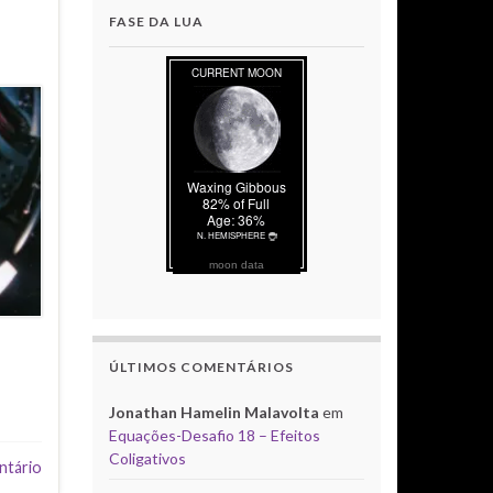
FASE DA LUA
moon data
ÚLTIMOS COMENTÁRIOS
Jonathan Hamelin Malavolta
em
Equações-Desafio 18 – Efeitos
Coligativos
ntário