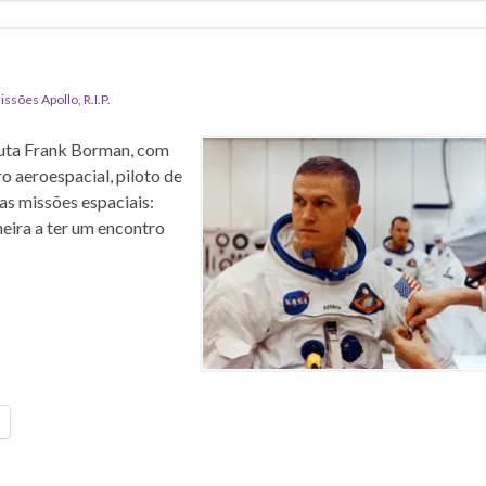
issões Apollo
,
R.I.P.
auta Frank Borman, com
o aeroespacial, piloto de
s missões espaciais:
meira a ter um encontro