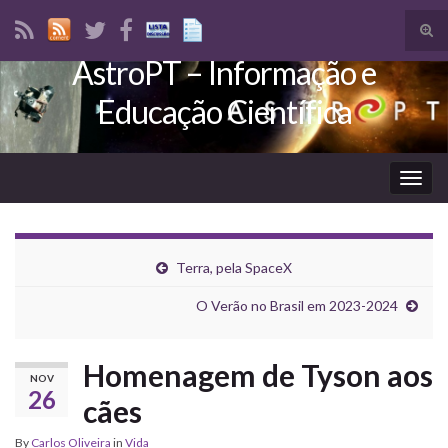
Tog
sear
AstroPT – Informação e
Search for:
for
Educação Científica
Togg
navig
Terra, pela SpaceX
O Verão no Brasil em 2023-2024
Homenagem de Tyson aos
NOV
26
cães
By
Carlos Oliveira
in
Vida