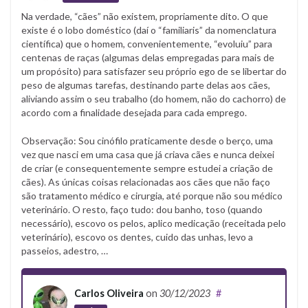
Na verdade, “cães” não existem, propriamente dito. O que
existe é o lobo doméstico (daí o “familiaris” da nomenclatura
científica) que o homem, convenientemente, “evoluiu” para
centenas de raças (algumas delas empregadas para mais de
um propósito) para satisfazer seu próprio ego de se libertar do
peso de algumas tarefas, destinando parte delas aos cães,
aliviando assim o seu trabalho (do homem, não do cachorro) de
acordo com a finalidade desejada para cada emprego.
Observação: Sou cinófilo praticamente desde o berço, uma
vez que nasci em uma casa que já criava cães e nunca deixei
de criar (e consequentemente sempre estudei a criação de
cães). As únicas coisas relacionadas aos cães que não faço
são tratamento médico e cirurgia, até porque não sou médico
veterinário. O resto, faço tudo: dou banho, toso (quando
necessário), escovo os pelos, aplico medicação (receitada pelo
veterinário), escovo os dentes, cuido das unhas, levo a
passeios, adestro, …
Carlos Oliveira
on
30/12/2023
#