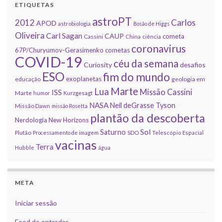
ETIQUETAS
astroPT
2012
Carlos
APOD
astrobiologia
Bosão de Higgs
Oliveira
Carl Sagan
CAUP
cometa
Cassini
China
ciência
coronavirus
67P/Churyumov-Gerasimenko
cometas
COVID-19
céu da semana
Curiosity
desafios
ESO
fim do mundo
exoplanetas
educação
geologia em
Marte
Lua
Missão Cassini
ISS
Marte
humor
Kurzgesagt
NASA
Neil deGrasse Tyson
Missão Dawn
missão Rosetta
plantão da descoberta
Nerdologia
New Horizons
Sol
Saturno
Plutão
Processamento de imagem
SDO
Telescópio Espacial
vacinas
Terra
Hubble
água
META
Iniciar sessão
Feed de entradas