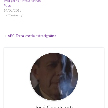
invulgares junto a Marias
Pass
14/08/2015
In "Curiosity"
ABC Terra
,
escala estratigráfica
José Cavalcanti