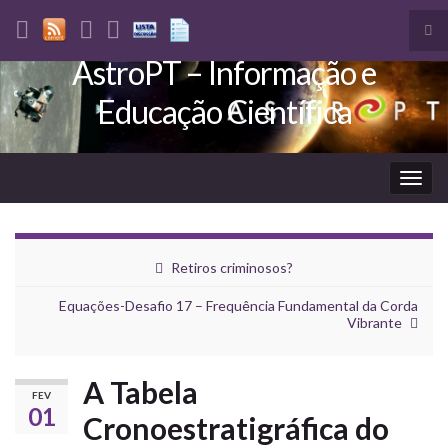
Tog
sea
AstroPT – Informação e
Search for:
for
Educação Científica
Togg
navig
Retiros criminosos?
Equações-Desafio 17 – Frequência Fundamental da Corda
Vibrante
A Tabela
FEV
01
Cronoestratigráfica do