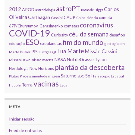
astroPT
2012
Carlos
APOD
astrobiologia
Bosão de Higgs
Oliveira
Carl Sagan
CAUP
cometa
Cassini
China
ciência
coronavirus
67P/Churyumov-Gerasimenko
cometas
COVID-19
céu da semana
Curiosity
desafios
ESO
fim do mundo
exoplanetas
educação
geologia em
Marte
Lua
Missão Cassini
ISS
Marte
humor
Kurzgesagt
NASA
Neil deGrasse Tyson
Missão Dawn
missão Rosetta
plantão da descoberta
Nerdologia
New Horizons
Sol
Saturno
Plutão
Processamento de imagem
SDO
Telescópio Espacial
vacinas
Terra
Hubble
água
META
Iniciar sessão
Feed de entradas