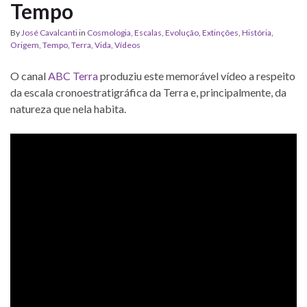
Tempo
By
José Cavalcanti
in
Cosmologia
,
Escalas
,
Evolução
,
Extinções
,
História
,
Origem
,
Tempo
,
Terra
,
Vida
,
Vídeos
O canal
ABC Terra
produziu este memorável vídeo a respeito
da escala cronoestratigráfica da Terra e, principalmente, da
natureza que nela habita.