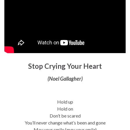
Stop Crying Your Heart
(Noel Gallagher)
Hold up
Hold on
Don’t be scared
You’ll never change what’s been and gone
May your smile (
may your smile
)