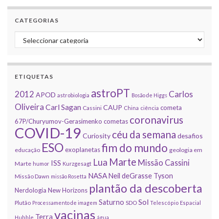
CATEGORIAS
Categorias
ETIQUETAS
astroPT
2012
Carlos
APOD
astrobiologia
Bosão de Higgs
Oliveira
Carl Sagan
CAUP
cometa
Cassini
China
ciência
coronavirus
67P/Churyumov-Gerasimenko
cometas
COVID-19
céu da semana
Curiosity
desafios
ESO
fim do mundo
exoplanetas
educação
geologia em
Marte
Lua
Missão Cassini
ISS
Marte
humor
Kurzgesagt
NASA
Neil deGrasse Tyson
Missão Dawn
missão Rosetta
plantão da descoberta
Nerdologia
New Horizons
Sol
Saturno
Plutão
Processamento de imagem
SDO
Telescópio Espacial
vacinas
Terra
Hubble
água