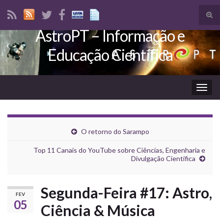
Tog
sear
AstroPT – Informação e
Search for:
for
Educação Científica
Togg
navig
O retorno do Sarampo
Top 11 Canais do YouTube sobre Ciências, Engenharia e
Divulgação Científica
Segunda-Feira #17: Astro,
FEV
05
Ciência & Música