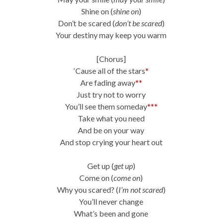
Shine on (
shine on
)
Don’t be scared (
don’t be scared
)
Your destiny may keep you warm
[Chorus]
‘Cause all of the stars
*
Are fading away
**
Just try not to worry
You’ll see them someday
***
Take what you need
And be on your way
And stop crying your heart out
Get up (
get up
)
Come on (
come on
)
Why you scared? (
I’m not scared
)
You’ll never change
What’s been and gone