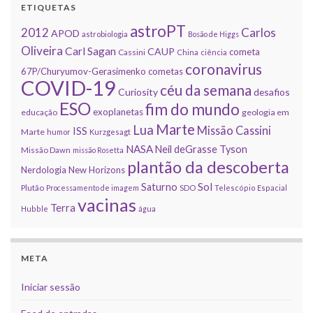
ETIQUETAS
astroPT
2012
Carlos
APOD
astrobiologia
Bosão de Higgs
Oliveira
Carl Sagan
CAUP
cometa
Cassini
China
ciência
coronavirus
67P/Churyumov-Gerasimenko
cometas
COVID-19
céu da semana
Curiosity
desafios
ESO
fim do mundo
exoplanetas
educação
geologia em
Marte
Lua
Missão Cassini
ISS
Marte
humor
Kurzgesagt
NASA
Neil deGrasse Tyson
Missão Dawn
missão Rosetta
plantão da descoberta
Nerdologia
New Horizons
Sol
Saturno
Plutão
Processamento de imagem
SDO
Telescópio Espacial
vacinas
Terra
Hubble
água
META
Iniciar sessão