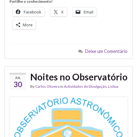
Partilhe o conhecimento!
Facebook
X
Email
More
Deixe um Comentário
Noites no Observatório
JUL
30
By
Carlos Oliveira
in
Actividades de Divulgação
,
Lisboa