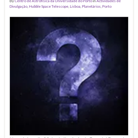
By
Centro de Astrofísica da Universidade do Porto
in
Actividades de
Divulgação
,
Hubble Space Telescope
,
Lisboa
,
Planetários
,
Porto