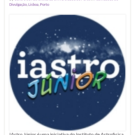
Divulgação
,
Lisboa
,
Porto
IAstro Júnior é uma iniciativa do Instituto de Astrofisica