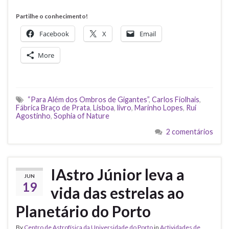
Partilhe o conhecimento!
Facebook
X
Email
More
“Para Além dos Ombros de Gigantes”
,
Carlos Fiolhais
,
Fábrica Braço de Prata
,
Lisboa
,
livro
,
Marinho Lopes
,
Rui
Agostinho
,
Sophia of Nature
2 comentários
IAstro Júnior leva a
JUN
19
vida das estrelas ao
Planetário do Porto
By
Centro de Astrofísica da Universidade do Porto
in
Actividades de