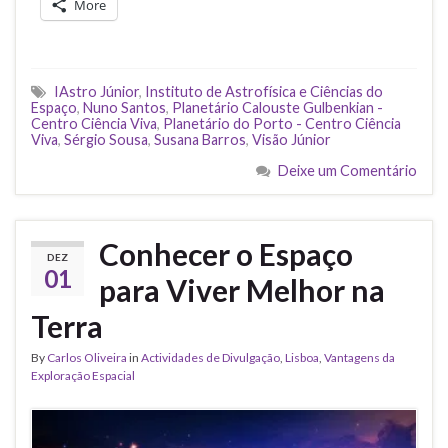
More
IAstro Júnior
,
Instituto de Astrofísica e Ciências do
Espaço
,
Nuno Santos
,
Planetário Calouste Gulbenkian -
Centro Ciência Viva
,
Planetário do Porto - Centro Ciência
Viva
,
Sérgio Sousa
,
Susana Barros
,
Visão Júnior
Deixe um Comentário
Conhecer o Espaço
DEZ
01
para Viver Melhor na
Terra
By
Carlos Oliveira
in
Actividades de Divulgação
,
Lisboa
,
Vantagens da
Exploração Espacial