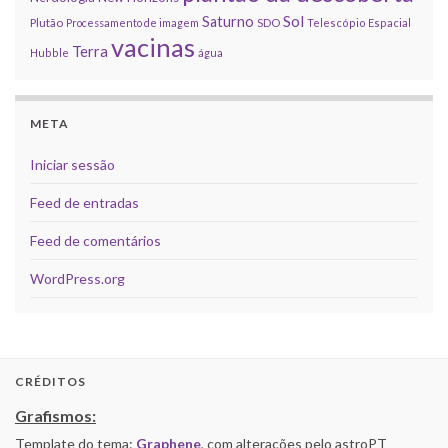
Sol
Saturno
Plutão
Processamento de imagem
SDO
Telescópio Espacial
vacinas
Terra
Hubble
água
META
Iniciar sessão
Feed de entradas
Feed de comentários
WordPress.org
CRÉDITOS
Grafismos:
Template do tema:
Graphene
, com alterações pelo astroPT