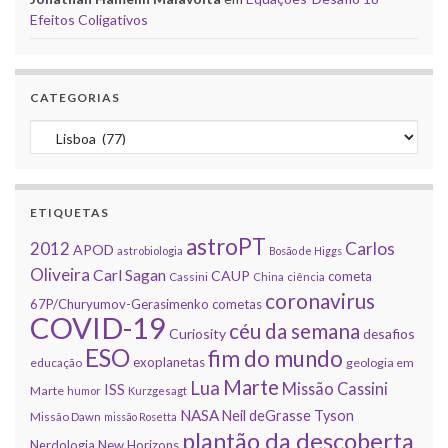
Efeitos Coligativos
CATEGORIAS
Categorias
ETIQUETAS
astroPT
2012
Carlos
APOD
astrobiologia
Bosão de Higgs
Oliveira
Carl Sagan
CAUP
cometa
Cassini
China
ciência
coronavirus
67P/Churyumov-Gerasimenko
cometas
COVID-19
céu da semana
Curiosity
desafios
ESO
fim do mundo
exoplanetas
educação
geologia em
Marte
Lua
Missão Cassini
ISS
Marte
humor
Kurzgesagt
NASA
Neil deGrasse Tyson
Missão Dawn
missão Rosetta
plantão da descoberta
Nerdologia
New Horizons