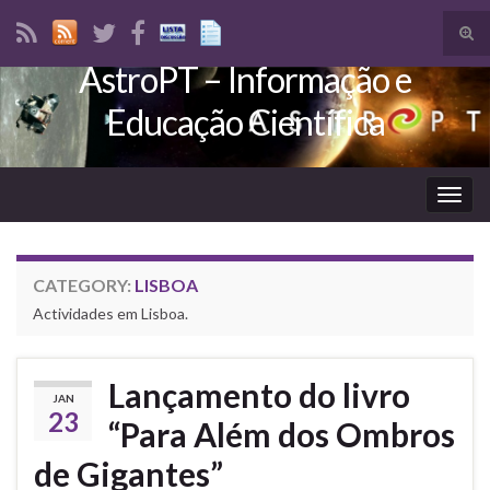
Tog
sear
AstroPT – Informação e
Search for:
for
Educação Científica
Togg
navig
CATEGORY:
LISBOA
Actividades em Lisboa.
Lançamento do livro
JAN
23
“Para Além dos Ombros
de Gigantes”