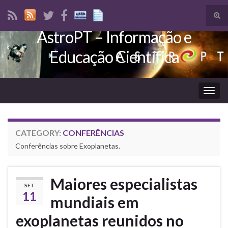
Tog
sear
AstroPT – Informação e
Search for:
for
Educação Científica
Togg
navig
CATEGORY:
CONFERÊNCIAS
Conferências sobre Exoplanetas.
Maiores especialistas
SET
11
mundiais em
exoplanetas reunidos no