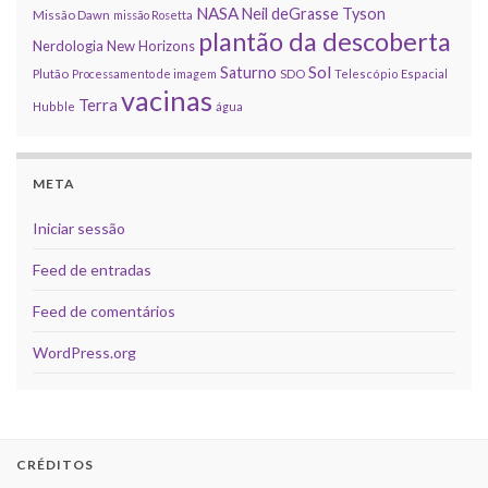
NASA
Neil deGrasse Tyson
Missão Dawn
missão Rosetta
plantão da descoberta
Nerdologia
New Horizons
Sol
Saturno
Plutão
Processamento de imagem
SDO
Telescópio Espacial
vacinas
Terra
Hubble
água
META
Iniciar sessão
Feed de entradas
Feed de comentários
WordPress.org
CRÉDITOS