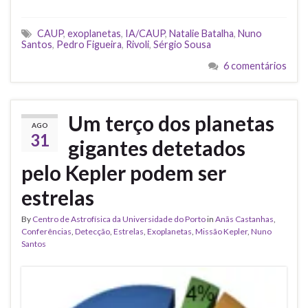
CAUP
,
exoplanetas
,
IA/CAUP
,
Natalie Batalha
,
Nuno
Santos
,
Pedro Figueira
,
Rivoli
,
Sérgio Sousa
6 comentários
Um terço dos planetas
AGO
31
gigantes detetados
pelo Kepler podem ser
estrelas
By
Centro de Astrofísica da Universidade do Porto
in
Anãs Castanhas
,
Conferências
,
Detecção
,
Estrelas
,
Exoplanetas
,
Missão Kepler
,
Nuno
Santos