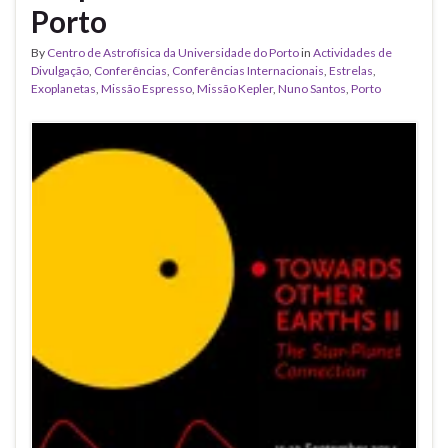
Porto
By
Centro de Astrofísica da Universidade do Porto
in
Actividades de
Divulgação
,
Conferências
,
Conferências Internacionais
,
Estrelas
,
Exoplanetas
,
Missão Espresso
,
Missão Kepler
,
Nuno Santos
,
Porto