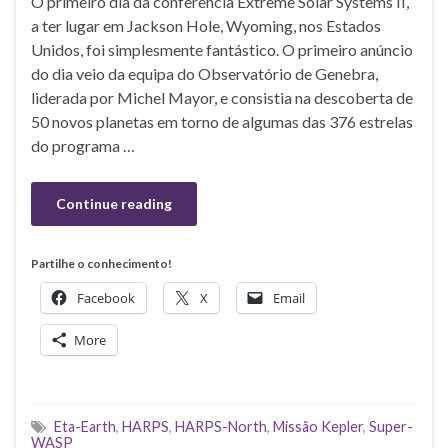
O primeiro dia da conferência Extreme Solar Systems II,
a ter lugar em Jackson Hole, Wyoming, nos Estados
Unidos, foi simplesmente fantástico. O primeiro anúncio
do dia veio da equipa do Observatório de Genebra,
liderada por Michel Mayor, e consistia na descoberta de
50 novos planetas em torno de algumas das 376 estrelas
do programa …
Continue reading
Partilhe o conhecimento!
Facebook
X
Email
More
Eta-Earth
,
HARPS
,
HARPS-North
,
Missão Kepler
,
Super-
WASP