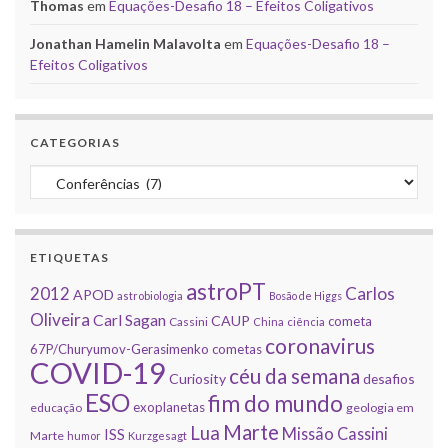
Thomas
em
Equações-Desafio 18 – Efeitos Coligativos
Jonathan Hamelin Malavolta
em
Equações-Desafio 18 –
Efeitos Coligativos
CATEGORIAS
Categorias
ETIQUETAS
astroPT
2012
Carlos
APOD
astrobiologia
Bosão de Higgs
Oliveira
Carl Sagan
CAUP
cometa
Cassini
China
ciência
coronavirus
67P/Churyumov-Gerasimenko
cometas
COVID-19
céu da semana
Curiosity
desafios
ESO
fim do mundo
exoplanetas
educação
geologia em
Marte
Lua
Missão Cassini
ISS
Marte
humor
Kurzgesagt