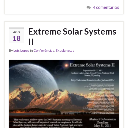
4 comentários
Extreme Solar Systems
AGO
18
II
By
Luís Lopes
in
Conferências
,
Exoplanetas