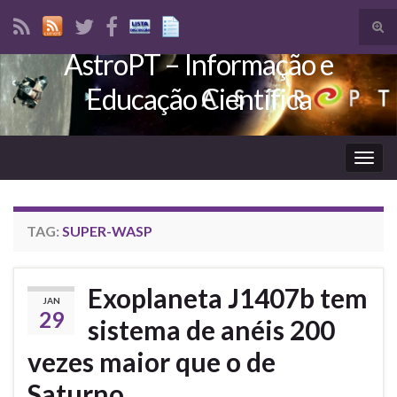
Tog
sear
AstroPT – Informação e
Search for:
for
Educação Científica
Togg
navig
TAG:
SUPER-WASP
Exoplaneta J1407b tem
JAN
29
sistema de anéis 200
vezes maior que o de
Saturno