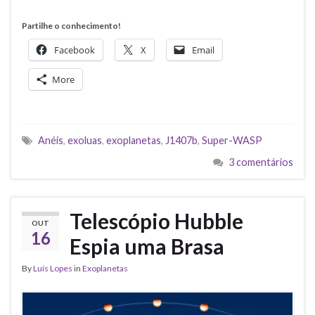
Partilhe o conhecimento!
Facebook
X
Email
More
Anéis
,
exoluas
,
exoplanetas
,
J1407b
,
Super-WASP
3 comentários
Telescópio Hubble
OUT
16
Espia uma Brasa
By
Luís Lopes
in
Exoplanetas