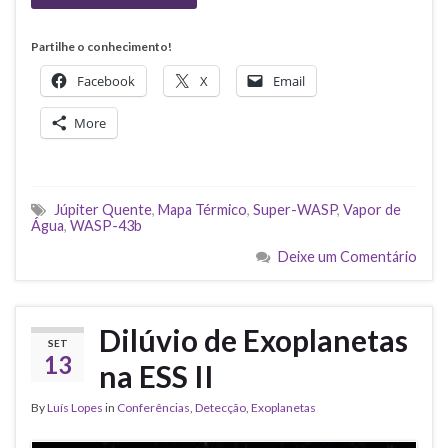
Partilhe o conhecimento!
Facebook
X
Email
More
Júpiter Quente
,
Mapa Térmico
,
Super-WASP
,
Vapor de
Água
,
WASP-43b
Deixe um Comentário
Dilúvio de Exoplanetas
SET
13
na ESS II
By
Luís Lopes
in
Conferências
,
Detecção
,
Exoplanetas