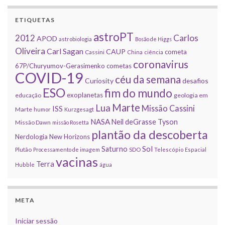
ETIQUETAS
astroPT
2012
Carlos
APOD
astrobiologia
Bosão de Higgs
Oliveira
Carl Sagan
CAUP
cometa
Cassini
China
ciência
coronavirus
67P/Churyumov-Gerasimenko
cometas
COVID-19
céu da semana
Curiosity
desafios
ESO
fim do mundo
exoplanetas
educação
geologia em
Marte
Lua
Missão Cassini
ISS
Marte
humor
Kurzgesagt
NASA
Neil deGrasse Tyson
Missão Dawn
missão Rosetta
plantão da descoberta
Nerdologia
New Horizons
Sol
Saturno
Plutão
Processamento de imagem
SDO
Telescópio Espacial
vacinas
Terra
Hubble
água
META
Iniciar sessão