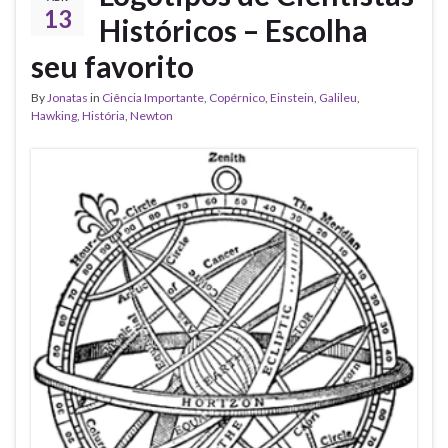
13
Históricos – Escolha
seu favorito
By
Jonatas
in
Ciência Importante
,
Copérnico
,
Einstein
,
Galileu
,
Hawking
,
História
,
Newton