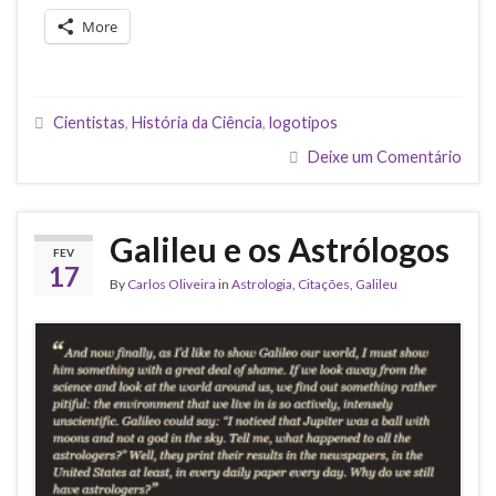
More
Cientistas
,
História da Ciência
,
logotipos
Deixe um Comentário
Galileu e os Astrólogos
FEV
17
By
Carlos Oliveira
in
Astrologia
,
Citações
,
Galileu