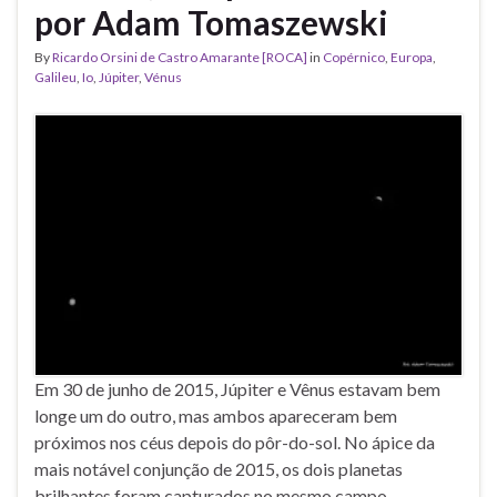
por Adam Tomaszewski
By
Ricardo Orsini de Castro Amarante [ROCA]
in
Copérnico
,
Europa
,
Galileu
,
Io
,
Júpiter
,
Vénus
Em 30 de junho de 2015, Júpiter e Vênus estavam bem
longe um do outro, mas ambos apareceram bem
próximos nos céus depois do pôr-do-sol. No ápice da
mais notável conjunção de 2015, os dois planetas
brilhantes foram capturados no mesmo campo