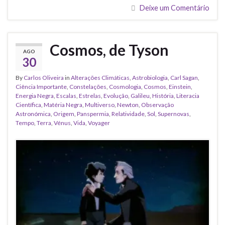
Deixe um Comentário
Cosmos, de Tyson
AGO
30
By
Carlos Oliveira
in
Alterações Climáticas
,
Astrobiologia
,
Carl Sagan
,
Ciência Importante
,
Constelações
,
Cosmologia
,
Cosmos
,
Einstein
,
Energia Negra
,
Escalas
,
Estrelas
,
Evolução
,
Galileu
,
História
,
Literacia
Científica
,
Matéria Negra
,
Multiverso
,
Newton
,
Observação
Astronómica
,
Origem
,
Panspermia
,
Relatividade
,
Sol
,
Supernovas
,
Tempo
,
Terra
,
Vénus
,
Vida
,
Voyager