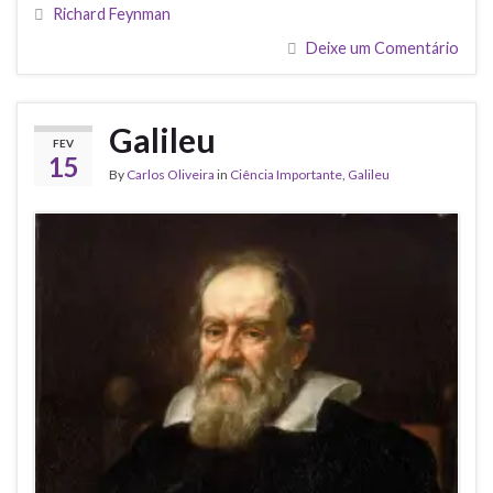
Richard Feynman
Deixe um Comentário
Galileu
FEV
15
By
Carlos Oliveira
in
Ciência Importante
,
Galileu