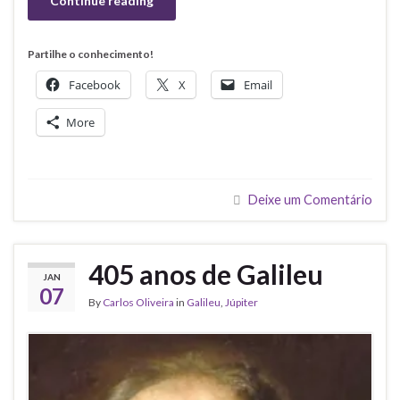
Continue reading
Partilhe o conhecimento!
Facebook
X
Email
More
Deixe um Comentário
405 anos de Galileu
JAN
07
By
Carlos Oliveira
in
Galileu
,
Júpiter