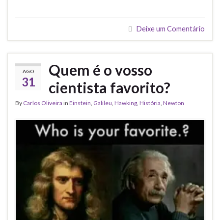
Deixe um Comentário
Quem é o vosso
AGO
31
cientista favorito?
By
Carlos Oliveira
in
Einstein
,
Galileu
,
Hawking
,
História
,
Newton