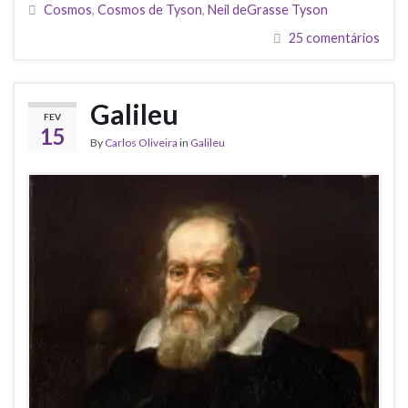
Cosmos
,
Cosmos de Tyson
,
Neil deGrasse Tyson
25 comentários
Galileu
FEV
15
By
Carlos Oliveira
in
Galileu