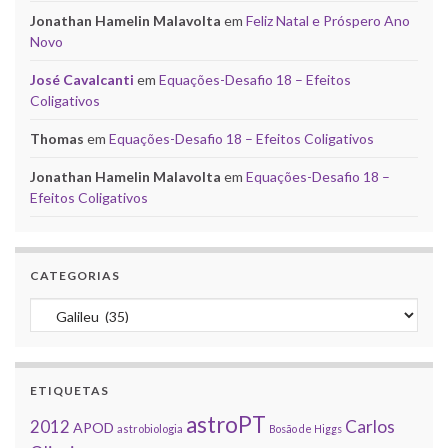
Jonathan Hamelin Malavolta
em
Feliz Natal e Próspero Ano
Novo
José Cavalcanti
em
Equações-Desafio 18 – Efeitos
Coligativos
Thomas
em
Equações-Desafio 18 – Efeitos Coligativos
Jonathan Hamelin Malavolta
em
Equações-Desafio 18 –
Efeitos Coligativos
CATEGORIAS
Categorias
ETIQUETAS
astroPT
2012
Carlos
APOD
astrobiologia
Bosão de Higgs