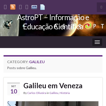
Tog
sea
AstroPT – Informação e
Search for:
for
Educação Científica
Togg
navig
CATEGORY:
GALILEU
Posts sobre Galileu.
Galileu em Veneza
SET
10
By
Carlos Oliveira
in
Galileu
,
História