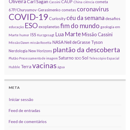
Oliveira
Carl Sagan
CAUP
cometa
Cassini
China
ciência
coronavirus
67P/Churyumov-Gerasimenko
cometas
COVID-19
céu da semana
Curiosity
desafios
ESO
fim do mundo
exoplanetas
educação
geologia em
Marte
Lua
Missão Cassini
ISS
Marte
humor
Kurzgesagt
NASA
Neil deGrasse Tyson
Missão Dawn
missão Rosetta
plantão da descoberta
Nerdologia
New Horizons
Sol
Saturno
Plutão
Processamento de imagem
SDO
Telescópio Espacial
vacinas
Terra
Hubble
água
META
Iniciar sessão
Feed de entradas
Feed de comentários