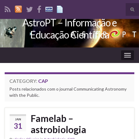
Tog
sear
AstroPT – Informação e
Search for:
for
Educação Científica
Togg
navig
CATEGORY:
CAP
Posts relacionados com o journal Communicating Astronomy
with the Public.
Famelab –
JAN
31
astrobiologia