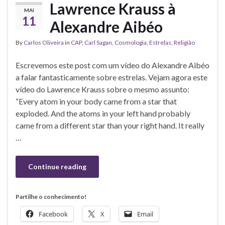
Lawrence Krauss à
MAI
11
Alexandre Aibéo
By
Carlos Oliveira
in
CAP
,
Carl Sagan
,
Cosmologia
,
Estrelas
,
Religião
Escrevemos este post com um vídeo do Alexandre Aibéo
a falar fantasticamente sobre estrelas. Vejam agora este
vídeo do Lawrence Krauss sobre o mesmo assunto:
“Every atom in your body came from a star that
exploded. And the atoms in your left hand probably
came from a different star than your right hand. It really
…
Continue reading
Partilhe o conhecimento!
Facebook
X
Email