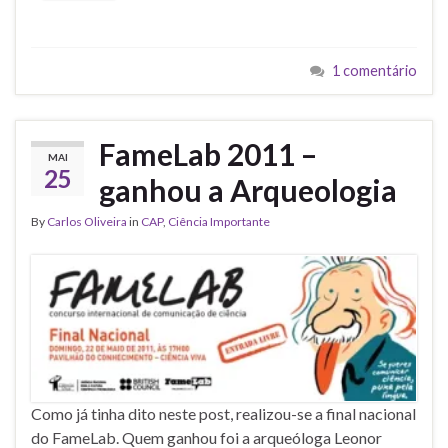
1 comentário
FameLab 2011 –
MAI
25
ganhou a Arqueologia
By
Carlos Oliveira
in
CAP
,
Ciência Importante
Como já tinha dito neste post, realizou-se a final nacional
do FameLab. Quem ganhou foi a arqueóloga Leonor