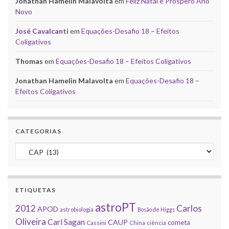
Jonathan Hamelin Malavolta
em
Feliz Natal e Próspero Ano
Novo
José Cavalcanti
em
Equações-Desafio 18 – Efeitos
Coligativos
Thomas
em
Equações-Desafio 18 – Efeitos Coligativos
Jonathan Hamelin Malavolta
em
Equações-Desafio 18 –
Efeitos Coligativos
CATEGORIAS
Categorias
ETIQUETAS
astroPT
2012
Carlos
APOD
astrobiologia
Bosão de Higgs
Oliveira
Carl Sagan
CAUP
cometa
Cassini
China
ciência