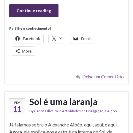
Continue reading
Partilhe o conhecimento!
Facebook
X
Email
More
Deixe um Comentário
Sol é uma laranja
FEV
11
By
Carlos Oliveira
in
Actividades de Divulgação
,
CAP
,
Sol
Já falamos sobre o Alexandre Aibéo, aqui, aqui, e aqui.
Agora, ele explica-nos a estrutura interna do Sol, de