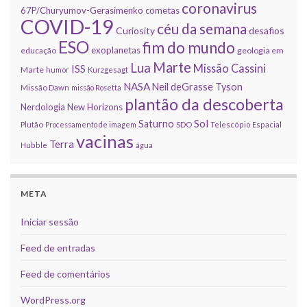
coronavirus
67P/Churyumov-Gerasimenko
cometas
COVID-19
céu da semana
Curiosity
desafios
ESO
fim do mundo
exoplanetas
educação
geologia em
Marte
Lua
Missão Cassini
ISS
Marte
humor
Kurzgesagt
NASA
Neil deGrasse Tyson
Missão Dawn
missão Rosetta
plantão da descoberta
Nerdologia
New Horizons
Sol
Saturno
Plutão
Processamento de imagem
SDO
Telescópio Espacial
vacinas
Terra
Hubble
água
META
Iniciar sessão
Feed de entradas
Feed de comentários
WordPress.org