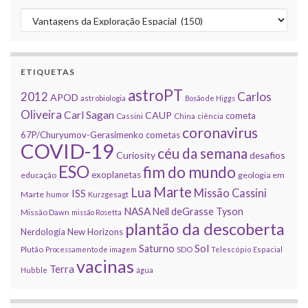
Categorias
ETIQUETAS
astroPT
2012
Carlos
APOD
astrobiologia
Bosão de Higgs
Oliveira
Carl Sagan
CAUP
cometa
Cassini
China
ciência
coronavirus
67P/Churyumov-Gerasimenko
cometas
COVID-19
céu da semana
Curiosity
desafios
ESO
fim do mundo
exoplanetas
educação
geologia em
Marte
Lua
Missão Cassini
ISS
Marte
humor
Kurzgesagt
NASA
Neil deGrasse Tyson
Missão Dawn
missão Rosetta
plantão da descoberta
Nerdologia
New Horizons
Sol
Saturno
Plutão
Processamento de imagem
SDO
Telescópio Espacial
vacinas
Terra
Hubble
água