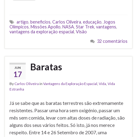
artigo
,
beneficios
,
Carlos Oliveira
,
educação
,
Jogos
Olímpicos
,
Missões Apollo
,
NASA
,
Star Trek
,
vantagens
,
vantagens da exploração espacial
,
Visão
32 comentários
Baratas
JUN
17
By
Carlos Oliveira
in
Vantagens da Exploração Espacial
,
Vida
,
Vida
Estranha
Já se sabe que as baratas terrestres são extremamente
resistentes. Passar uma hora sem oxigénio, passar um
mês sem comida, levar com altas doses de radiação, são
alguns dos seus vários feitos. Só isto, já nos merece
respeito. Entre 14 e 26 Setembro de 2007, uma