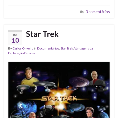
3 comentários
Star Trek
SET
10
By
Carlos Oliveira
in
Documentários
,
Star Trek
,
Vantagens da
Exploração Espacial