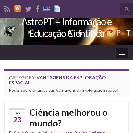
Tog
sear
AstroPT – Informação e
Search for:
for
Educação Científica
Togg
navig
CATEGORY:
VANTAGENS DA EXPLORAÇÃO
ESPACIAL
Posts sobre algumas das Vantagens da Exploração Espacial
Ciência melhorou o
JAN
23
mundo?
By
Carlos Oliveira
in
Ciência Importante
,
Citações
,
Vantagens da