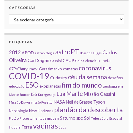
CATEGORIAS
Categorias
ETIQUETAS
astroPT
2012
Carlos
APOD
astrobiologia
Bosão de Higgs
Oliveira
Carl Sagan
CAUP
cometa
Cassini
China
ciência
coronavirus
67P/Churyumov-Gerasimenko
cometas
COVID-19
céu da semana
Curiosity
desafios
ESO
fim do mundo
exoplanetas
educação
geologia em
Marte
Lua
Missão Cassini
ISS
Marte
humor
Kurzgesagt
NASA
Neil deGrasse Tyson
Missão Dawn
missão Rosetta
plantão da descoberta
Nerdologia
New Horizons
Sol
Saturno
Plutão
Processamento de imagem
SDO
Telescópio Espacial
vacinas
Terra
Hubble
água