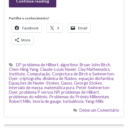
Continue reading
Partilhe o conhecimento!
Facebook
X
Email
More
10º problema de Hilbert
,
algoritmo
,
Bryan John Birch
,
Chen-Ning Yang
,
Claude-Louis Navier
,
Clay Mathematics
Institute
,
Computação
,
Conjectura de Birch e Swinnerton-
Dyer
,
criptografia
,
dinâmica de fluídos
,
equação diofantina
,
Equações de Navier-Stokes
,
Gauss
,
George Stokes
,
intervalo de massa
,
matemática pura
,
Peter Swinnerton-
Dyer
,
problema P versus NP
,
problemas de Hilbert
,
problemas do milénio
,
Problemas do Prémio Millennium
,
Robert Mills
,
teoria de gauge
,
turbulência
,
Yang-Mills
Deixe um Comentário