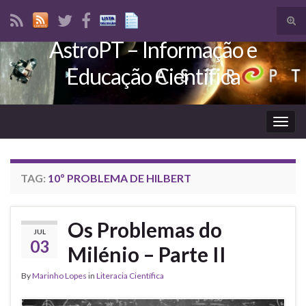
Tog
sear
AstroPT – Informação e
Search for:
for
Educação Científica
Togg
navig
TAG:
10º PROBLEMA DE HILBERT
Os Problemas do
JUL
03
Milénio – Parte II
By
Marinho Lopes
in
Literacia Científica