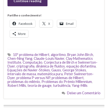
Continue reading
Partilhe o conhecimento!
Facebook
X
Email
More
10º problema de Hilbert
,
algoritmo
,
Bryan John Birch
,
Chen-Ning Yang
,
Claude-Louis Navier
,
Clay Mathematics
Institute
,
Computação
,
Conjectura de Birch e Swinnerton-
Dyer
,
criptografia
,
dinâmica de fluídos
,
equação diofantina
,
Equações de Navier-Stokes
,
Gauss
,
George Stokes
,
intervalo de massa
,
matemática pura
,
Peter Swinnerton-
Dyer
,
problema P versus NP
,
problemas de Hilbert
,
problemas do milénio
,
Problemas do Prémio Millennium
,
Robert Mills
,
teoria de gauge
,
turbulência
,
Yang-Mills
Deixe um Comentário