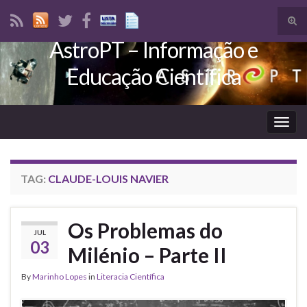
Tog
sear
AstroPT – Informação e
Search for:
for
Educação Científica
Togg
navig
TAG:
CLAUDE-LOUIS NAVIER
Os Problemas do
JUL
03
Milénio – Parte II
By
Marinho Lopes
in
Literacia Científica