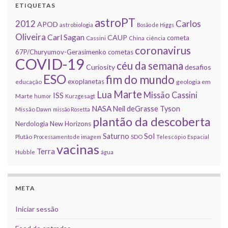
ETIQUETAS
astroPT
2012
Carlos
APOD
astrobiologia
Bosão de Higgs
Oliveira
Carl Sagan
CAUP
cometa
Cassini
China
ciência
coronavirus
67P/Churyumov-Gerasimenko
cometas
COVID-19
céu da semana
Curiosity
desafios
ESO
fim do mundo
exoplanetas
educação
geologia em
Marte
Lua
Missão Cassini
ISS
Marte
humor
Kurzgesagt
NASA
Neil deGrasse Tyson
Missão Dawn
missão Rosetta
plantão da descoberta
Nerdologia
New Horizons
Sol
Saturno
Plutão
Processamento de imagem
SDO
Telescópio Espacial
vacinas
Terra
Hubble
água
META
Iniciar sessão