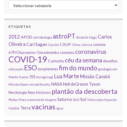
Categorias
ETIQUETAS
astroPT
2012
Carlos
APOD
astrobiologia
Bosão de Higgs
Oliveira
Carl Sagan
CAUP
cometa
Cassini
China
ciência
coronavirus
67P/Churyumov-Gerasimenko
cometas
COVID-19
céu da semana
Curiosity
desafios
ESO
fim do mundo
exoplanetas
educação
geologia em
Marte
Lua
Missão Cassini
ISS
Marte
humor
Kurzgesagt
NASA
Neil deGrasse Tyson
Missão Dawn
missão Rosetta
plantão da descoberta
Nerdologia
New Horizons
Sol
Saturno
Plutão
Processamento de imagem
SDO
Telescópio Espacial
vacinas
Terra
Hubble
água