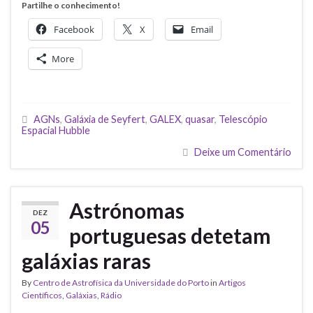
Partilhe o conhecimento!
Facebook
X
Email
More
AGNs
,
Galáxia de Seyfert
,
GALEX
,
quasar
,
Telescópio
Espacial Hubble
Deixe um Comentário
Astrónomas
DEZ
05
portuguesas detetam
galáxias raras
By
Centro de Astrofísica da Universidade do Porto
in
Artigos
Científicos
,
Galáxias
,
Rádio