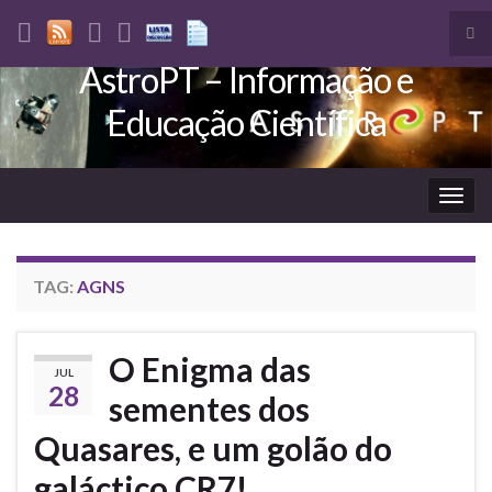
Tog
sea
AstroPT – Informação e
Search for:
for
Educação Científica
Togg
navig
TAG:
AGNS
O Enigma das
JUL
28
sementes dos
Quasares, e um golão do
galáctico CR7!