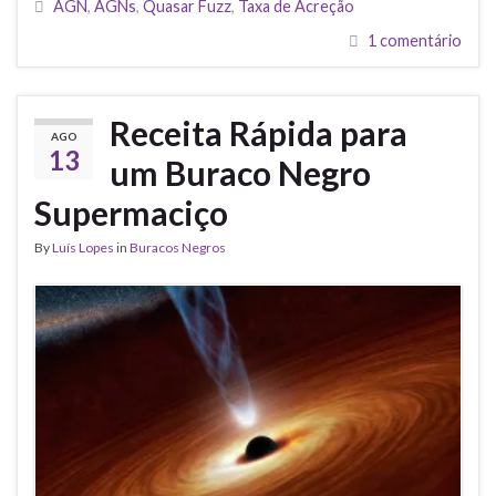
AGN
,
AGNs
,
Quasar Fuzz
,
Taxa de Acreção
1 comentário
Receita Rápida para
AGO
13
um Buraco Negro
Supermaciço
By
Luís Lopes
in
Buracos Negros