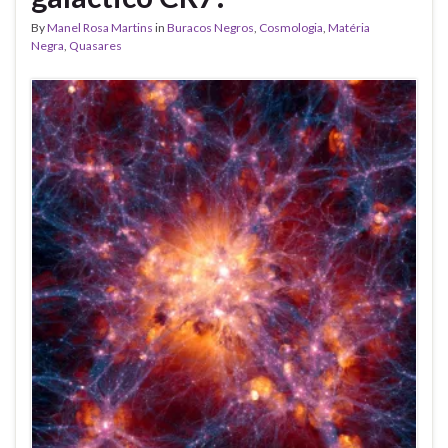
By
Manel Rosa Martins
in
Buracos Negros
,
Cosmologia
,
Matéria
Negra
,
Quasares