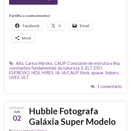
Partilhe o conhecimento!
Facebook
X
Email
More
Alfa
,
Carlos Martins
,
CAUP
,
Constante de estrutura fina
,
constantes fundamentais da natureza
,
E-ELT
,
ESO
,
ESPRESSO
,
HDS
,
HIRES
,
IA
,
IA/CAUP
,
Keck
,
quasar
,
Subaru
,
UVES
,
VLT
1 comentário
Hubble Fotografa
JUN
02
Galáxia Super Modelo
By
Luís Lopes
in
Galáxias