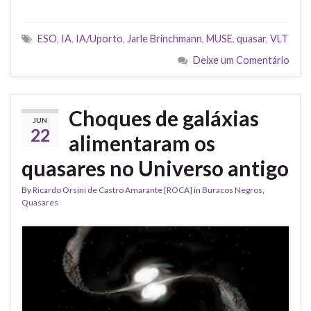
ESO
,
IA
,
IA/Uporto
,
Jarle Brinchmann
,
MUSE
,
quasar
,
VLT
Deixe um Comentário
Choques de galáxias
JUN
22
alimentaram os
quasares no Universo antigo
By
Ricardo Orsini de Castro Amarante [ROCA]
in
Buracos Negros
,
Quasares