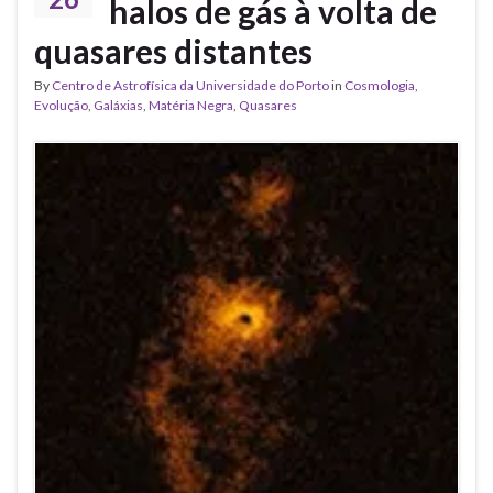
halos de gás à volta de
quasares distantes
By
Centro de Astrofísica da Universidade do Porto
in
Cosmologia
,
Evolução
,
Galáxias
,
Matéria Negra
,
Quasares