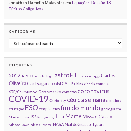
Jonathan Hamelin Malavolta
em
Equações-Desafio 18 –
Efeitos Coligativos
CATEGORIAS
Categorias
ETIQUETAS
astroPT
2012
Carlos
APOD
astrobiologia
Bosão de Higgs
Oliveira
Carl Sagan
CAUP
cometa
Cassini
China
ciência
coronavirus
67P/Churyumov-Gerasimenko
cometas
COVID-19
céu da semana
Curiosity
desafios
ESO
fim do mundo
exoplanetas
educação
geologia em
Marte
Lua
Missão Cassini
ISS
Marte
humor
Kurzgesagt
NASA
Neil deGrasse Tyson
Missão Dawn
missão Rosetta