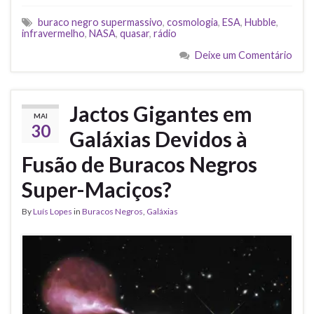
buraco negro supermassivo
,
cosmologia
,
ESA
,
Hubble
,
infravermelho
,
NASA
,
quasar
,
rádio
Deixe um Comentário
Jactos Gigantes em
MAI
30
Galáxias Devidos à
Fusão de Buracos Negros
Super-Maciços?
By
Luís Lopes
in
Buracos Negros
,
Galáxias