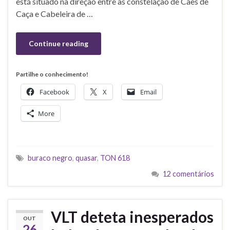
está situado na direção entre as constelação de Cães de
Caça e Cabeleira de …
Continue reading
Partilhe o conhecimento!
Facebook
X
Email
More
buraco negro
,
quasar
,
TON 618
12 comentários
VLT deteta inesperados
OUT
26