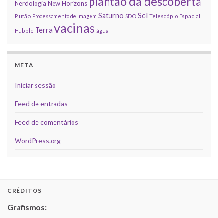
plantão da descoberta
Nerdologia
New Horizons
Sol
Saturno
Plutão
Processamento de imagem
SDO
Telescópio Espacial
vacinas
Terra
Hubble
água
META
Iniciar sessão
Feed de entradas
Feed de comentários
WordPress.org
CRÉDITOS
Grafismos: