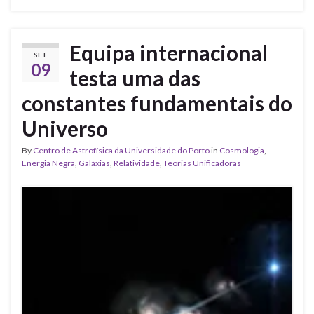
Equipa internacional
SET
09
testa uma das
constantes fundamentais do
Universo
By
Centro de Astrofísica da Universidade do Porto
in
Cosmologia
,
Energia Negra
,
Galáxias
,
Relatividade
,
Teorias Unificadoras