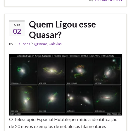
Quem Ligou esse
ABR
02
Quasar?
By
Luís Lopes
in
@Home
,
Galáxias
O Telescópio Espacial Hubble permitiu a identificação
de 20 novos exemplos de nebulosas filamentares