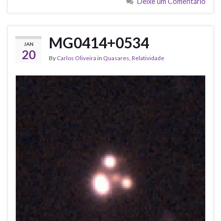
Deixe um Comentário
MG0414+0534
JAN
20
By
Carlos Oliveira
in
Quasares
,
Relatividade