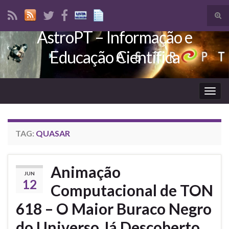
Tog
sear
AstroPT – Informação e
Search for:
for
Educação Científica
Togg
navig
TAG:
QUASAR
Animação
JUN
12
Computacional de TON
618 – O Maior Buraco Negro
do Universo Já Descoberto