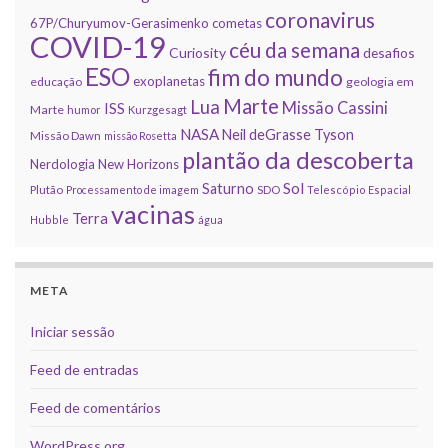
coronavirus
67P/Churyumov-Gerasimenko
cometas
COVID-19
céu da semana
Curiosity
desafios
ESO
fim do mundo
exoplanetas
educação
geologia em
Marte
Lua
Missão Cassini
ISS
Marte
humor
Kurzgesagt
NASA
Neil deGrasse Tyson
Missão Dawn
missão Rosetta
plantão da descoberta
Nerdologia
New Horizons
Sol
Saturno
Plutão
Processamento de imagem
SDO
Telescópio Espacial
vacinas
Terra
Hubble
água
META
Iniciar sessão
Feed de entradas
Feed de comentários
WordPress.org