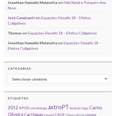
Jonathan Hamelin Malavolta
em
Feliz Natal e Próspero Ano
Novo
José Cavalcanti
em
Equações-Desafio 18 – Efeitos
Coligativos
Thomas
em
Equações-Desafio 18 – Efeitos Coligativos
Jonathan Hamelin Malavolta
em
Equações-Desafio 18 –
Efeitos Coligativos
CATEGORIAS
Categorias
ETIQUETAS
astroPT
2012
Carlos
APOD
astrobiologia
Bosão de Higgs
Oliveira
Carl Sagan
CAUP
cometa
Cassini
China
ciência