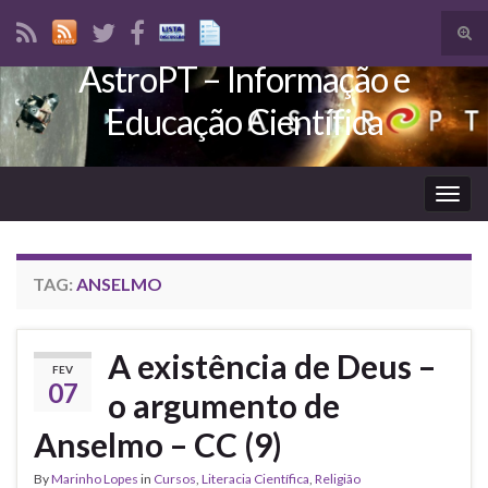
Tog
sear
AstroPT – Informação e
Search for:
for
Educação Científica
Togg
navig
TAG:
ANSELMO
A existência de Deus –
FEV
07
o argumento de
Anselmo – CC (9)
By
Marinho Lopes
in
Cursos
,
Literacia Científica
,
Religião