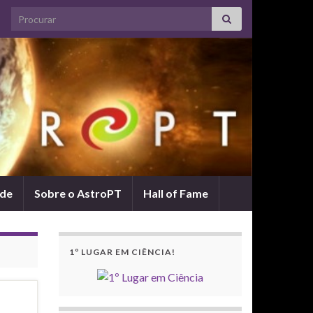
Search for:
ade
Sobre o AstroPT
Hall of Fame
1º LUGAR EM CIÊNCIA!