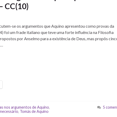
– CC(10)
iscutem-se os argumentos que Aquino apresentou como provas da
foi um frade italiano que teve uma forte influência na Filosofia
ropostos por Anselmo para a existência de Deus, mas propôs cinc
 …
has nos argumentos de Aquino
,
5 comen
 necessário
,
Tomás de Aquino