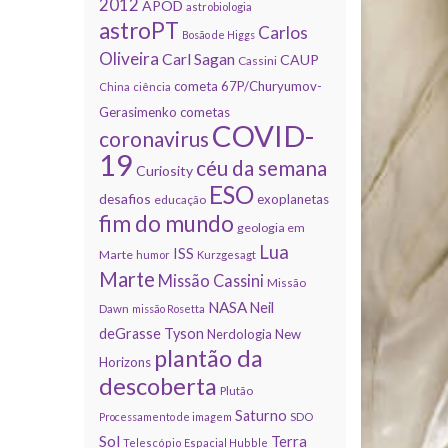
2012
APOD
astrobiologia
astroPT
Carlos
Bosão de Higgs
Oliveira
Carl Sagan
CAUP
Cassini
cometa 67P/Churyumov-
China
ciência
Gerasimenko
cometas
COVID-
coronavirus
19
céu da semana
Curiosity
ESO
desafios
exoplanetas
educação
fim do mundo
geologia em
Lua
ISS
Marte
humor
Kurzgesagt
Marte
Missão Cassini
Missão
NASA
Neil
Dawn
missão Rosetta
deGrasse Tyson
Nerdologia
New
plantão da
Horizons
descoberta
Plutão
Saturno
Processamento de imagem
SDO
Sol
Terra
Telescópio Espacial Hubble