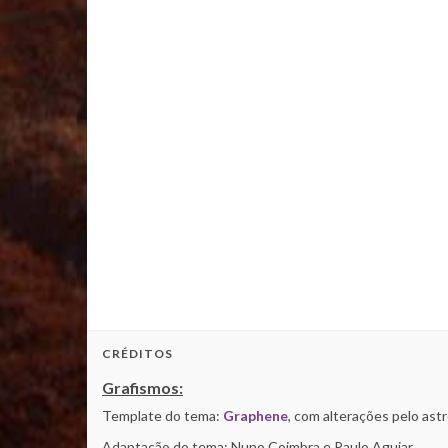
CRÉDITOS
Grafismos:
Template do tema:
Graphene
, com alterações pelo as
Adaptação do tema: Nuno Coimbra e Paulo Aguiar