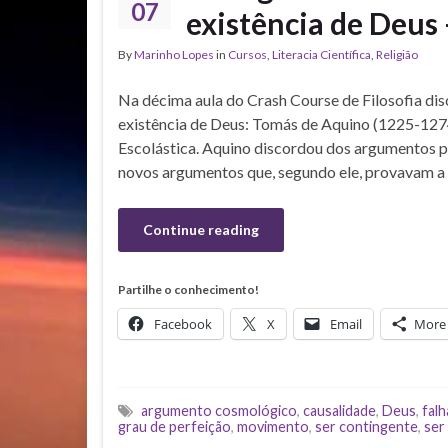
07
existência de Deus 
By
Marinho Lopes
in
Cursos
,
Literacia Científica
,
Religião
Na décima aula do Crash Course de Filosofia d
existência de Deus: Tomás de Aquino (1225-1274) 
Escolástica. Aquino discordou dos argumentos p
novos argumentos que, segundo ele, provavam a
Continue reading
Partilhe o conhecimento!
Facebook
X
Email
More
argumento cosmológico
,
causalidade
,
Deus
,
fal
grau de perfeição
,
movimento
,
ser contingente
,
ser