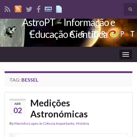
Tog
sear
AstroPT – Informação e
Search for:
for
Educação Científica
Togg
navig
TAG:
BESSEL
Medições
ABR
02
Astronómicas
By
Marinho Lopes
in
Ciência Importante
,
História