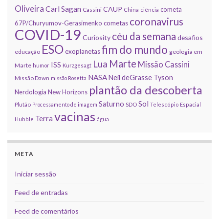
Oliveira
Carl Sagan
CAUP
cometa
Cassini
China
ciência
coronavirus
67P/Churyumov-Gerasimenko
cometas
COVID-19
céu da semana
Curiosity
desafios
ESO
fim do mundo
exoplanetas
educação
geologia em
Marte
Lua
Missão Cassini
ISS
Marte
humor
Kurzgesagt
NASA
Neil deGrasse Tyson
Missão Dawn
missão Rosetta
plantão da descoberta
Nerdologia
New Horizons
Sol
Saturno
Plutão
Processamento de imagem
SDO
Telescópio Espacial
vacinas
Terra
Hubble
água
META
Iniciar sessão
Feed de entradas
Feed de comentários