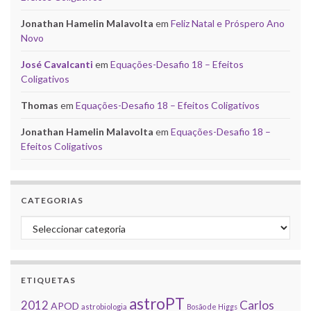
Jonathan Hamelin Malavolta
em
Feliz Natal e Próspero Ano
Novo
José Cavalcanti
em
Equações-Desafio 18 – Efeitos
Coligativos
Thomas
em
Equações-Desafio 18 – Efeitos Coligativos
Jonathan Hamelin Malavolta
em
Equações-Desafio 18 –
Efeitos Coligativos
CATEGORIAS
Categorias
ETIQUETAS
astroPT
2012
Carlos
APOD
astrobiologia
Bosão de Higgs