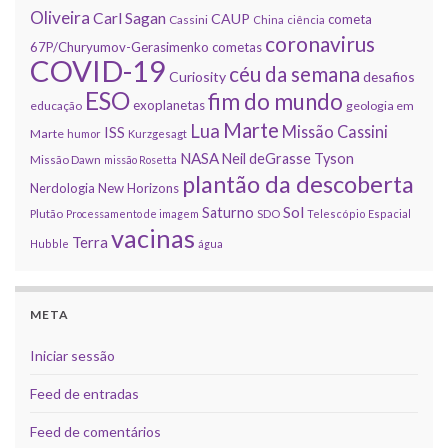
Oliveira
Carl Sagan
CAUP
cometa
Cassini
China
ciência
coronavirus
67P/Churyumov-Gerasimenko
cometas
COVID-19
céu da semana
Curiosity
desafios
ESO
fim do mundo
exoplanetas
educação
geologia em
Marte
Lua
Missão Cassini
ISS
Marte
humor
Kurzgesagt
NASA
Neil deGrasse Tyson
Missão Dawn
missão Rosetta
plantão da descoberta
Nerdologia
New Horizons
Sol
Saturno
Plutão
Processamento de imagem
SDO
Telescópio Espacial
vacinas
Terra
Hubble
água
META
Iniciar sessão
Feed de entradas
Feed de comentários