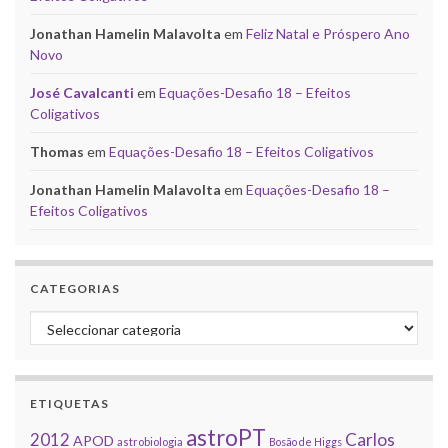
Jonathan Hamelin Malavolta
em
Feliz Natal e Próspero Ano
Novo
José Cavalcanti
em
Equações-Desafio 18 – Efeitos
Coligativos
Thomas
em
Equações-Desafio 18 – Efeitos Coligativos
Jonathan Hamelin Malavolta
em
Equações-Desafio 18 –
Efeitos Coligativos
CATEGORIAS
Categorias
ETIQUETAS
astroPT
2012
Carlos
APOD
astrobiologia
Bosão de Higgs