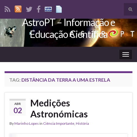
Tog
sear
AstroPT – Informação e
Search for:
for
Educação Científica
Togg
navig
TAG:
DISTÂNCIA DA TERRA A UMA ESTRELA
Medições
ABR
02
Astronómicas
By
Marinho Lopes
in
Ciência Importante
,
História