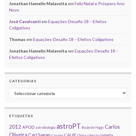
Jonathan Hamelin Malavolta
em
Feliz Natal e Próspero Ano
Novo
José Cavalcanti
em
Equações-Desafio 18 – Efeitos
Coligativos
Thomas
em
Equações-Desafio 18 – Efeitos Coligativos
Jonathan Hamelin Malavolta
em
Equações-Desafio 18 –
Efeitos Coligativos
CATEGORIAS
Categorias
ETIQUETAS
astroPT
2012
Carlos
APOD
astrobiologia
Bosão de Higgs
Oliveira
Carl Sagan
CAUP
cometa
Cassini
China
ciência