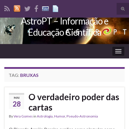
Tog
sear
AstroPT – Informação e
Search for:
for
Educação Científica
Togg
navig
TAG:
BRUXAS
O verdadeiro poder das
MAI
28
cartas
By
Vera Gomes
in
Astrologia
,
Humor
,
Pseudo-Astronomia