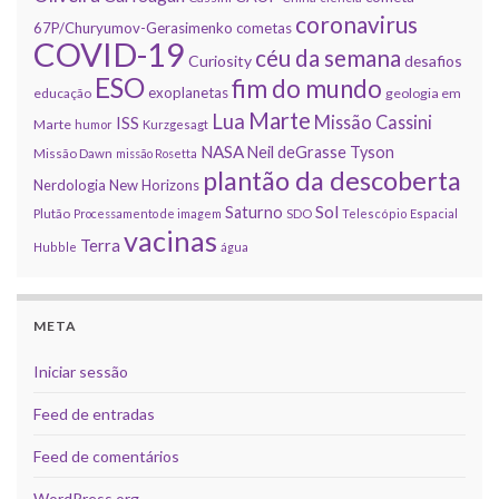
coronavirus
67P/Churyumov-Gerasimenko
cometas
COVID-19
céu da semana
Curiosity
desafios
ESO
fim do mundo
exoplanetas
educação
geologia em
Marte
Lua
Missão Cassini
ISS
Marte
humor
Kurzgesagt
NASA
Neil deGrasse Tyson
Missão Dawn
missão Rosetta
plantão da descoberta
Nerdologia
New Horizons
Sol
Saturno
Plutão
Processamento de imagem
SDO
Telescópio Espacial
vacinas
Terra
Hubble
água
META
Iniciar sessão
Feed de entradas
Feed de comentários
WordPress.org