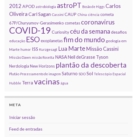
astroPT
2012
Carlos
APOD
astrobiologia
Bosão de Higgs
Oliveira
Carl Sagan
CAUP
cometa
Cassini
China
ciência
coronavirus
67P/Churyumov-Gerasimenko
cometas
COVID-19
céu da semana
Curiosity
desafios
ESO
fim do mundo
exoplanetas
educação
geologia em
Marte
Lua
Missão Cassini
ISS
Marte
humor
Kurzgesagt
NASA
Neil deGrasse Tyson
Missão Dawn
missão Rosetta
plantão da descoberta
Nerdologia
New Horizons
Sol
Saturno
Plutão
Processamento de imagem
SDO
Telescópio Espacial
vacinas
Terra
Hubble
água
META
Iniciar sessão
Feed de entradas