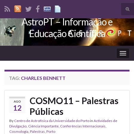
Tog
sear
AstroPT – Informação e
Search for:
for
Educação Científica
Togg
navig
TAG:
CHARLES BENNETT
COSMO11 – Palestras
AGO
12
Públicas
By
Centro de Astrofísica da Universidade do Porto
in
Actividades de
Divulgação
,
Ciência Importante
,
Conferências Internacionais
,
Cosmologia
,
Palestras
,
Porto