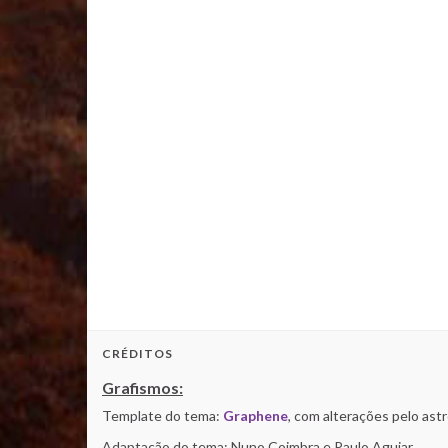
CRÉDITOS
Grafismos:
Template do tema:
Graphene
, com alterações pelo as
Adaptação do tema: Nuno Coimbra e Paulo Aguiar