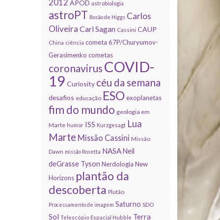
2012
APOD
astrobiologia
astroPT
Carlos
Bosão de Higgs
Oliveira
Carl Sagan
CAUP
Cassini
cometa 67P/Churyumov-
China
ciência
Gerasimenko
cometas
COVID-
coronavirus
19
céu da semana
Curiosity
ESO
desafios
exoplanetas
educação
fim do mundo
geologia em
Lua
ISS
Marte
humor
Kurzgesagt
Marte
Missão Cassini
Missão
NASA
Neil
Dawn
missão Rosetta
deGrasse Tyson
Nerdologia
New
plantão da
Horizons
descoberta
Plutão
Saturno
Processamento de imagem
SDO
Sol
Terra
Telescópio Espacial Hubble