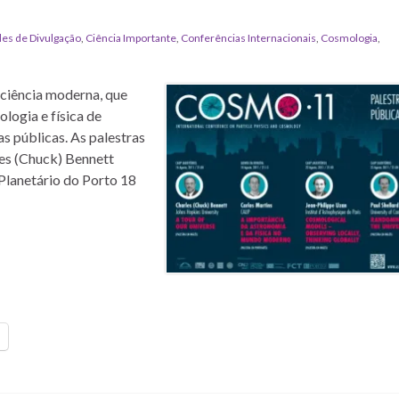
des de Divulgação
,
Ciência Importante
,
Conferências Internacionais
,
Cosmologia
,
ciência moderna, que
logia e física de
 públicas. As palestras
es (Chuck) Bennett
Planetário do Porto 18