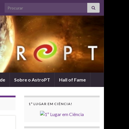
Search for:
ade
Sobre o AstroPT
Hall of Fame
1º LUGAR EM CIÊNCIA!