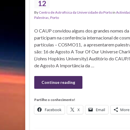
12
By
Centro de Astrofísica da Universidade do Porto
in
Activida
Palestras
,
Porto
O CAUP convidou alguns dos grandes nomes da 
participam na conferência internacional de cosmo
partículas – COSMO11, a apresentarem palestras
são: 16 de Agosto A Tour Of Our Universe Charl
(Johns Hopkins University) Auditório do CAUP/
de Agosto A Importância da …
Continue reading
Partilhe o conhecimento!
Facebook
X
Email
More