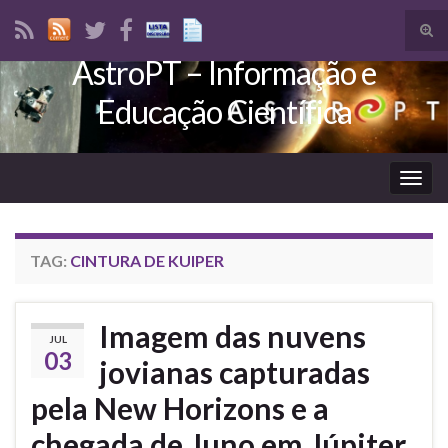
Tog
sear
AstroPT – Informação e
Search for:
for
Educação Científica
Togg
navig
TAG:
CINTURA DE KUIPER
Imagem das nuvens
JUL
03
jovianas capturadas
pela New Horizons e a
chegada de Juno em Júpiter