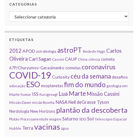
CATEGORIAS
Categorias
ETIQUETAS
astroPT
2012
Carlos
APOD
astrobiologia
Bosão de Higgs
Oliveira
Carl Sagan
CAUP
cometa
Cassini
China
ciência
coronavirus
67P/Churyumov-Gerasimenko
cometas
COVID-19
céu da semana
Curiosity
desafios
ESO
fim do mundo
exoplanetas
educação
geologia em
Marte
Lua
Missão Cassini
ISS
Marte
humor
Kurzgesagt
NASA
Neil deGrasse Tyson
Missão Dawn
missão Rosetta
plantão da descoberta
Nerdologia
New Horizons
Sol
Saturno
Plutão
Processamento de imagem
SDO
Telescópio Espacial
vacinas
Terra
Hubble
água