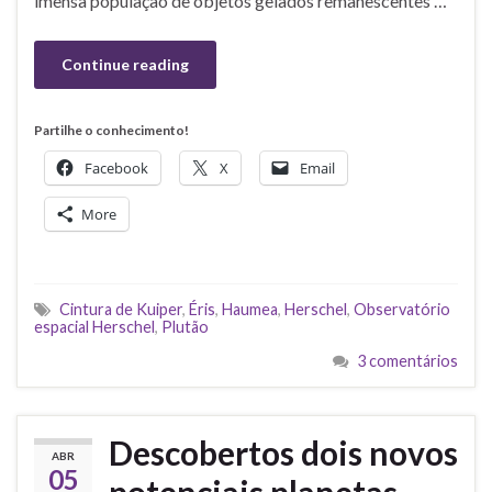
imensa população de objetos gelados remanescentes …
Continue reading
Partilhe o conhecimento!
Facebook
X
Email
More
Cintura de Kuiper
,
Éris
,
Haumea
,
Herschel
,
Observatório
espacial Herschel
,
Plutão
3 comentários
Descobertos dois novos
ABR
05
potenciais planetas