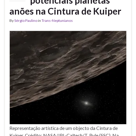
anões na Cintura de Kuiper
By
Sérgio Paulino
in
Trans-Neptunianos
Representação artística de um objecto da Cintura de
Kuiper. Crédito: NASA/JPL-Caltech/T. Pyle (SSC). Na