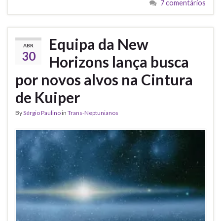
7 comentários
Equipa da New
ABR
30
Horizons lança busca
por novos alvos na Cintura
de Kuiper
By
Sérgio Paulino
in
Trans-Neptunianos