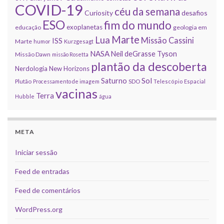
COVID-19
céu da semana
Curiosity
desafios
ESO
fim do mundo
exoplanetas
educação
geologia em
Marte
Lua
Missão Cassini
ISS
Marte
humor
Kurzgesagt
NASA
Neil deGrasse Tyson
Missão Dawn
missão Rosetta
plantão da descoberta
Nerdologia
New Horizons
Sol
Saturno
Plutão
Processamento de imagem
SDO
Telescópio Espacial
vacinas
Terra
Hubble
água
META
Iniciar sessão
Feed de entradas
Feed de comentários
WordPress.org