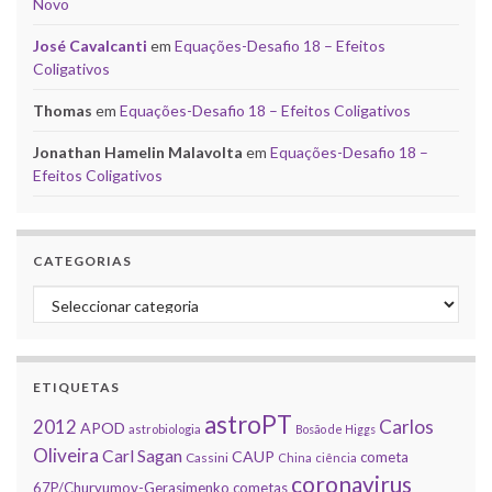
Novo
José Cavalcanti
em
Equações-Desafio 18 – Efeitos
Coligativos
Thomas
em
Equações-Desafio 18 – Efeitos Coligativos
Jonathan Hamelin Malavolta
em
Equações-Desafio 18 –
Efeitos Coligativos
CATEGORIAS
Categorias
ETIQUETAS
astroPT
2012
Carlos
APOD
astrobiologia
Bosão de Higgs
Oliveira
Carl Sagan
CAUP
cometa
Cassini
China
ciência
coronavirus
67P/Churyumov-Gerasimenko
cometas