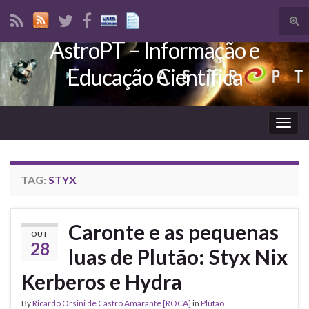
Tog
sear
AstroPT – Informação e
Search for:
for
Educação Científica
Togg
navig
TAG:
STYX
Caronte e as pequenas
OUT
28
luas de Plutão: Styx Nix
Kerberos e Hydra
By
Ricardo Orsini de Castro Amarante [ROCA]
in
Plutão