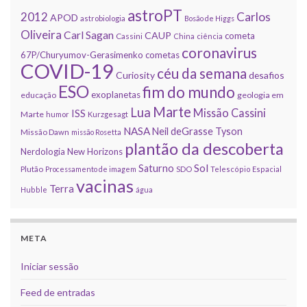
astroPT
2012
Carlos
APOD
astrobiologia
Bosão de Higgs
Oliveira
Carl Sagan
CAUP
cometa
Cassini
China
ciência
coronavirus
67P/Churyumov-Gerasimenko
cometas
COVID-19
céu da semana
Curiosity
desafios
ESO
fim do mundo
exoplanetas
educação
geologia em
Marte
Lua
Missão Cassini
ISS
Marte
humor
Kurzgesagt
NASA
Neil deGrasse Tyson
Missão Dawn
missão Rosetta
plantão da descoberta
Nerdologia
New Horizons
Sol
Saturno
Plutão
Processamento de imagem
SDO
Telescópio Espacial
vacinas
Terra
Hubble
água
META
Iniciar sessão
Feed de entradas