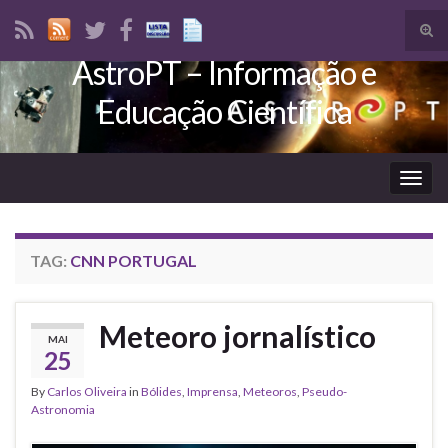
Tog
sear
AstroPT – Informação e
Search for:
for
Educação Científica
Togg
navig
TAG:
CNN PORTUGAL
Meteoro jornalístico
MAI
25
By
Carlos Oliveira
in
Bólides
,
Imprensa
,
Meteoros
,
Pseudo-
Astronomia