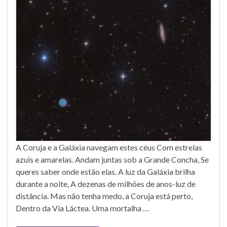
A Coruja e a Galáxia navegam estes céus Com estrelas
azuis e amarelas. Andam juntas sob a Grande Concha, Se
queres saber onde estão elas. A luz da Galáxia brilha
durante a noite, A dezenas de milhões de anos-luz de
distância. Mas não tenha medo, a Coruja está perto,
Dentro da Via Láctea. Uma mortalha …