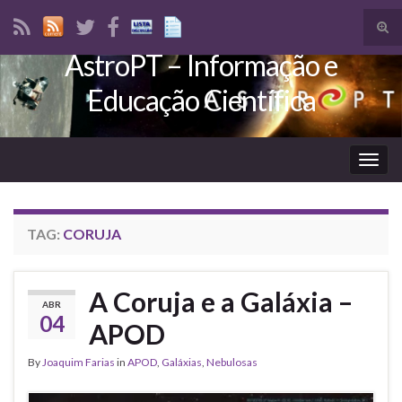
Tog
sear
AstroPT – Informação e
Search for:
for
Educação Científica
Togg
navig
TAG:
CORUJA
A Coruja e a Galáxia –
ABR
04
APOD
By
Joaquim Farias
in
APOD
,
Galáxias
,
Nebulosas