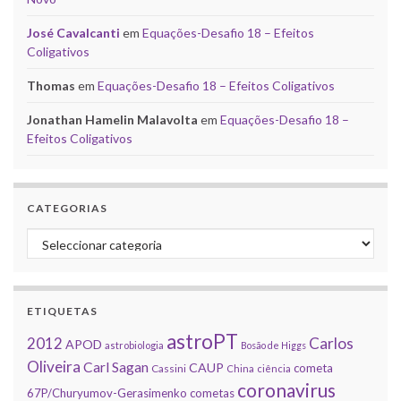
José Cavalcanti
em
Equações-Desafio 18 – Efeitos
Coligativos
Thomas
em
Equações-Desafio 18 – Efeitos Coligativos
Jonathan Hamelin Malavolta
em
Equações-Desafio 18 –
Efeitos Coligativos
CATEGORIAS
Categorias
ETIQUETAS
astroPT
2012
Carlos
APOD
astrobiologia
Bosão de Higgs
Oliveira
Carl Sagan
CAUP
cometa
Cassini
China
ciência
coronavirus
67P/Churyumov-Gerasimenko
cometas