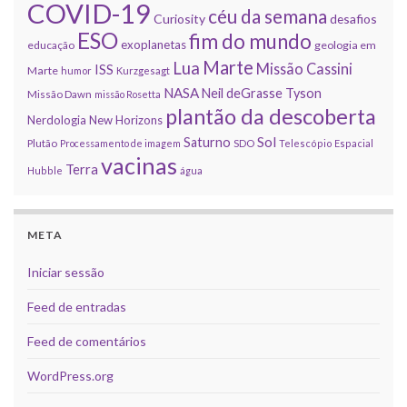
COVID-19
céu da semana
Curiosity
desafios
ESO
fim do mundo
exoplanetas
educação
geologia em
Marte
Lua
Missão Cassini
ISS
Marte
humor
Kurzgesagt
NASA
Neil deGrasse Tyson
Missão Dawn
missão Rosetta
plantão da descoberta
Nerdologia
New Horizons
Sol
Saturno
Plutão
Processamento de imagem
SDO
Telescópio Espacial
vacinas
Terra
Hubble
água
META
Iniciar sessão
Feed de entradas
Feed de comentários
WordPress.org