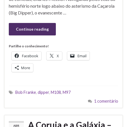
hemisfério norte logo abaixo do asterismo da Caçarola
(Big Dipper), o evanescente …
Continue reading
Partilhe o conhecimento!
Facebook
X
Email
More
Bob Franke
,
dipper
,
M108
,
M97
1 comentário
A Coruja e a Galáxia –
ABR