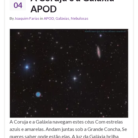
04
APOD
By
Joaquim Farias
in
APOD
,
Galáxias
,
Nebulosas
A Coruja e a Galáxia navegam estes céus Com estrelas
azuis e amarelas. Andam juntas sob a Grande Concha, Se
queres saber onde estão elas. A luz da Galáxia brilha