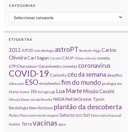
CATEGORIAS
Categorias
ETIQUETAS
astroPT
2012
Carlos
APOD
astrobiologia
Bosão de Higgs
Oliveira
Carl Sagan
CAUP
cometa
Cassini
China
ciência
coronavirus
67P/Churyumov-Gerasimenko
cometas
COVID-19
céu da semana
Curiosity
desafios
ESO
fim do mundo
exoplanetas
educação
geologia em
Marte
Lua
Missão Cassini
ISS
Marte
humor
Kurzgesagt
NASA
Neil deGrasse Tyson
Missão Dawn
missão Rosetta
plantão da descoberta
Nerdologia
New Horizons
Sol
Saturno
Plutão
Processamento de imagem
SDO
Telescópio Espacial
vacinas
Terra
Hubble
água