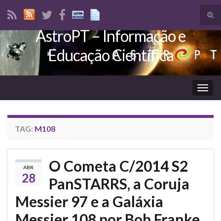
Tog
sear
AstroPT – Informação e
Search for:
for
Educação Científica
Togg
navig
TAG:
M108
O Cometa C/2014 S2
ABR
28
PanSTARRS, a Coruja
Messier 97 e a Galáxia
Messier 108 por Bob Franke