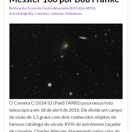
By
Ricardo Orsini de Castro Amarante [ROCA]
in
APOD
,
Astrofotografia
,
Cometas
,
Galáxias
,
Nebulosas
O Cometa C/2014 S2 (PanSTARRS) posa nessa foto
telescópica em 18 de abril de 2016. Ele divide um campo
de visão de 1,5 graus com dois conhecidos objetos do
famoso catálogo do século XVIII do astrônomo caçador
de cometas, Charles Messier. Navegando pelos céus do