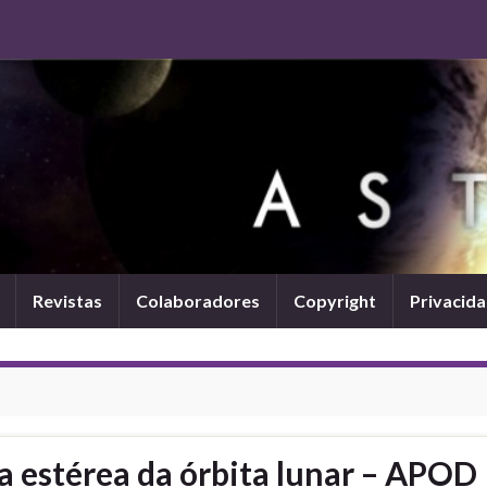
Revistas
Colaboradores
Copyright
Privacid
a estérea da órbita lunar – APOD