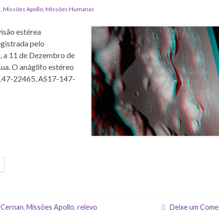
a
,
Missões Apollo
,
Missões Humanas
visão estérea
gistrada pelo
, a 11 de Dezembro de
ua. O anáglifo estéreo
7-147-22465, AS17-147-
 Cernan
,
Missões Apollo
,
relevo
Deixe um Come