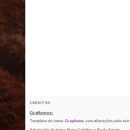
CRÉDITOS
Grafismos:
Template do tema:
Graphene
, com alterações pelo as
Adaptação do tema: Nuno Coimbra e Paulo Aguiar