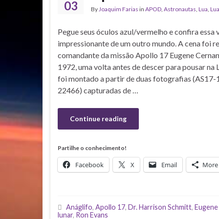
03
By
Joaquim Farias
in
APOD
,
Astronautas
,
Lua
,
Lu
Pegue seus óculos azul/vermelho e confira essa 
impressionante de um outro mundo. A cena foi re
comandante da missão Apollo 17 Eugene Cernan
1972, uma volta antes de descer para pousar na L
foi montado a partir de duas fotografias (AS1
22466) capturadas de …
Continue reading
Partilhe o conhecimento!
Facebook
X
Email
More
Anáglifo
,
Apollo 17
,
Dr. Harrison Schmitt
,
Eugene
lunar
,
Ron Evans