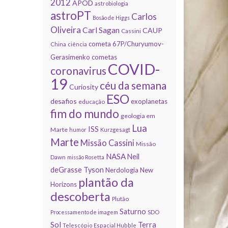
2012
APOD
astrobiologia
astroPT
Carlos
Bosão de Higgs
Oliveira
Carl Sagan
CAUP
Cassini
cometa 67P/Churyumov-
China
ciência
Gerasimenko
cometas
COVID-
coronavirus
19
céu da semana
Curiosity
ESO
desafios
exoplanetas
educação
fim do mundo
geologia em
Lua
ISS
Marte
humor
Kurzgesagt
Marte
Missão Cassini
Missão
NASA
Neil
Dawn
missão Rosetta
deGrasse Tyson
Nerdologia
New
plantão da
Horizons
descoberta
Plutão
Saturno
Processamento de imagem
SDO
Sol
Terra
Telescópio Espacial Hubble