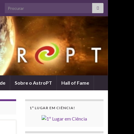
Search for:
ade
Sobre o AstroPT
Hall of Fame
1º LUGAR EM CIÊNCIA!