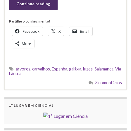
Continue reading
Partilhe o conhecimento!
Facebook
X
Email
More
árvores
,
carvalhos
,
Espanha
,
galáxia
,
luzes
,
Salamanca
,
Via
Láctea
3 comentários
1º LUGAR EM CIÊNCIA!