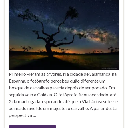
Primeiro vieram as árvores. Na cidade de Salamanca, na
Espanha, o fotógrafo percebeu quão diferente um
bosque de carvalhos parecia depois de ser podado. Em
seguida veio a Galáxia. O fotógrafo ficou acordado, até
2 da madrugada, esperando até que a Via Láctea subisse
acima do nível de um majestoso carvalho. A partir desta
perspectiva …