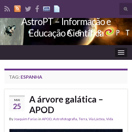
Tog
sear
AstroPT – Informação e
Search for:
for
Educação Científica
Togg
navig
TAG:
ESPANHA
A árvore galática –
MAI
25
APOD
By
Joaquim Farias
in
APOD
,
Astrofotografia
,
Terra
,
Via Láctea
,
Vida