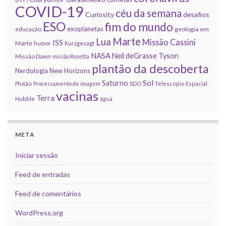
COVID-19
céu da semana
Curiosity
desafios
ESO
fim do mundo
exoplanetas
educação
geologia em
Marte
Lua
Missão Cassini
ISS
Marte
humor
Kurzgesagt
NASA
Neil deGrasse Tyson
Missão Dawn
missão Rosetta
plantão da descoberta
Nerdologia
New Horizons
Sol
Saturno
Plutão
Processamento de imagem
SDO
Telescópio Espacial
vacinas
Terra
Hubble
água
META
Iniciar sessão
Feed de entradas
Feed de comentários
WordPress.org