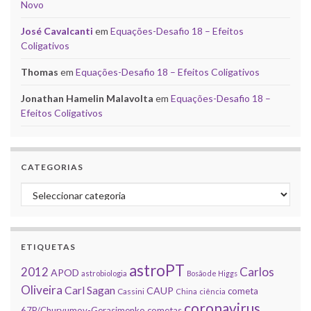
Novo
José Cavalcanti
em
Equações-Desafio 18 – Efeitos
Coligativos
Thomas
em
Equações-Desafio 18 – Efeitos Coligativos
Jonathan Hamelin Malavolta
em
Equações-Desafio 18 –
Efeitos Coligativos
CATEGORIAS
Categorias
ETIQUETAS
astroPT
2012
Carlos
APOD
astrobiologia
Bosão de Higgs
Oliveira
Carl Sagan
CAUP
cometa
Cassini
China
ciência
coronavirus
67P/Churyumov-Gerasimenko
cometas