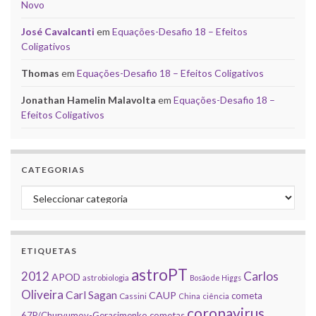
Novo
José Cavalcanti
em
Equações-Desafio 18 – Efeitos
Coligativos
Thomas
em
Equações-Desafio 18 – Efeitos Coligativos
Jonathan Hamelin Malavolta
em
Equações-Desafio 18 –
Efeitos Coligativos
CATEGORIAS
Categorias
ETIQUETAS
astroPT
2012
Carlos
APOD
astrobiologia
Bosão de Higgs
Oliveira
Carl Sagan
CAUP
cometa
Cassini
China
ciência
coronavirus
67P/Churyumov-Gerasimenko
cometas