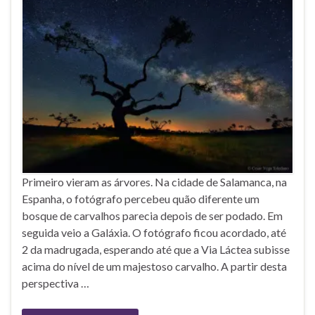
Primeiro vieram as árvores. Na cidade de Salamanca, na
Espanha, o fotógrafo percebeu quão diferente um
bosque de carvalhos parecia depois de ser podado. Em
seguida veio a Galáxia. O fotógrafo ficou acordado, até
2 da madrugada, esperando até que a Via Láctea subisse
acima do nível de um majestoso carvalho. A partir desta
perspectiva …