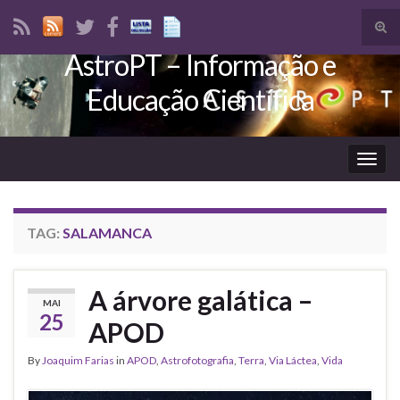
Tog
sear
AstroPT – Informação e
Search for:
for
Educação Científica
Togg
navig
TAG:
SALAMANCA
A árvore galática –
MAI
25
APOD
By
Joaquim Farias
in
APOD
,
Astrofotografia
,
Terra
,
Via Láctea
,
Vida