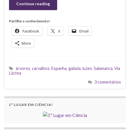
Continue reading
Partilhe o conhecimento!
Facebook
X
Email
More
árvores
,
carvalhos
,
Espanha
,
galáxia
,
luzes
,
Salamanca
,
Via
Láctea
3 comentários
1º LUGAR EM CIÊNCIA!