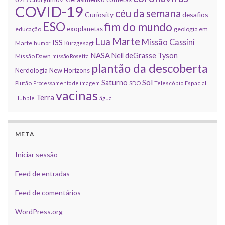
COVID-19
céu da semana
Curiosity
desafios
ESO
fim do mundo
exoplanetas
educação
geologia em
Marte
Lua
Missão Cassini
ISS
Marte
humor
Kurzgesagt
NASA
Neil deGrasse Tyson
Missão Dawn
missão Rosetta
plantão da descoberta
Nerdologia
New Horizons
Sol
Saturno
Plutão
Processamento de imagem
SDO
Telescópio Espacial
vacinas
Terra
Hubble
água
META
Iniciar sessão
Feed de entradas
Feed de comentários
WordPress.org