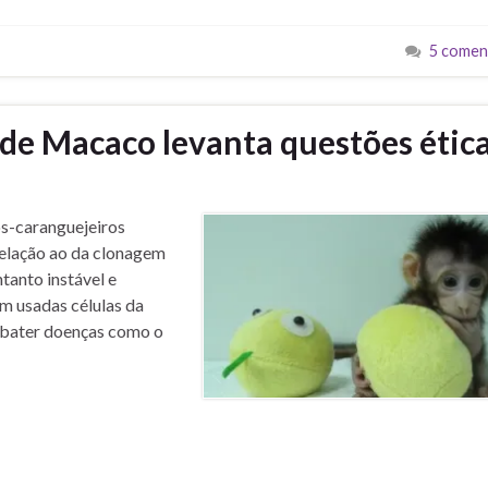
5 comen
de Macaco levanta questões ética
os-caranguejeiros
relação ao da clonagem
ntanto instável e
am usadas células da
mbater doenças como o