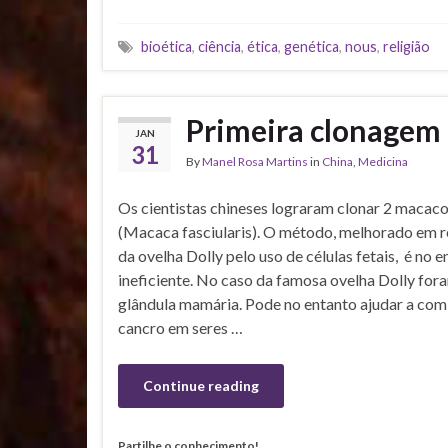
bioética
,
ciência
,
ética
,
genética
,
nous
,
religião
Primeira clonagem 
JAN
31
By
Manel Rosa Martins
in
China
,
Medicina
Os cientistas chineses lograram clonar 2 macac
(Macaca fasciularis). O método, melhorado em 
da ovelha Dolly pelo uso de células fetais, é no e
ineficiente. No caso da famosa ovelha Dolly for
glândula mamária. Pode no entanto ajudar a co
cancro em seres …
Continue reading
Partilhe o conhecimento!