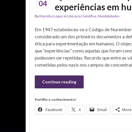
04
experiências em hu
By
Marinho Lopes
in
Literacia Científica
,
Mentalidades
Em 1947 estabeleceu-se o Código de Nuremberg
considerado um dos primeiros documentos a def
ética para experimentação em humanos. O object
que “experiências” como aquelas que foram cond
pudessem ser repetidas. Recordo que entre as vá
cometidas pelos nazis nos campos de concentra
Continue reading
Partilhe o conhecimento!
Facebook
X
Email
More