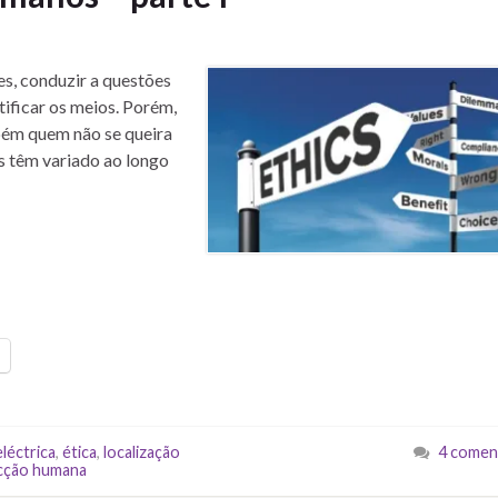
s, conduzir a questões
tificar os meios. Porém,
mbém quem não se queira
os têm variado ao longo
léctrica
,
ética
,
localização
4 comen
ecção humana