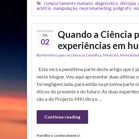
comportamento humano
,
diagnóstico
,
distopia
,
arbítrio
,
manipulação
,
neuromarketing
,
polígrafo
,
vi
Quando a Ciência pr
JUL
02
experiências em hu
By
Marinho Lopes
in
Literacia Científica
,
Medicina
,
Mentalida
Esta será a penúltima parte deste artigo que é j
neste blogue. Vou aqui apresentar duas últimas e
foi negligenciada, para então na próxima parte o
éticos do presente e do futuro. As duas experiê
são a do Projecto MKUltra e …
Continue reading
Partilhe o conhecimento!