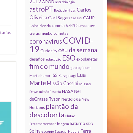
2012
APOD
astrobiologia
astroPT
Carlos
Bosão de Higgs
Oliveira
Carl Sagan
CAUP
Cassini
cometa 67P/Churyumov-
China
ciência
tários
Gerasimenko
cometas
COVID-
coronavirus
19
céu da semana
Curiosity
ESO
desafios
exoplanetas
educação
fim do mundo
geologia em
Lua
ISS
Marte
humor
Kurzgesagt
Marte
Missão Cassini
Missão
NASA
Neil
Dawn
missão Rosetta
deGrasse Tyson
Nerdologia
New
plantão da
Horizons
descoberta
Plutão
Saturno
Processamento de imagem
SDO
Sol
Terra
Telescópio Espacial Hubble