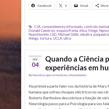
Facebook
X
Email
More
CIA
,
consentimento informado
,
controlo menta
Donald Cameron
,
esquizofrenia
,
ética
,
fringe
,
hipno
Nuechterlein
,
LSD
,
Michael Gitlin
,
mkultra
,
psiquiatri
things
,
tortura
,
UCLA
,
ultra
Quando a Ciência pr
FEV
04
experiências em hu
By
Marinho Lopes
in
Medicina
,
Mentalidades
Na primeira parte falei-vos da história de Mary 
humana que sofreu choques eléctricos no seu cé
Roberts Bartholow descobrisse a função de vária
Neurologia passo para a Psicologia para vos fal