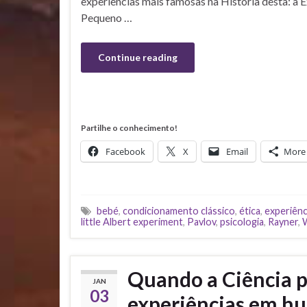
experiências mais famosas na História desta: a 
Pequeno …
Continue reading
Partilhe o conhecimento!
Facebook
X
Email
More
bebé
,
condicionamento clássico
,
ética
,
experiênc
little Albert experiment
,
Pavlov
,
psicologia
,
Rayner
,
Quando a Ciência pr
JAN
03
experiências em hu