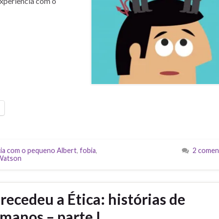
Experiência com o
ia com o pequeno Albert
,
fobia
,
2 comen
Watson
ecedeu a Ética: histórias de
manos – parte I