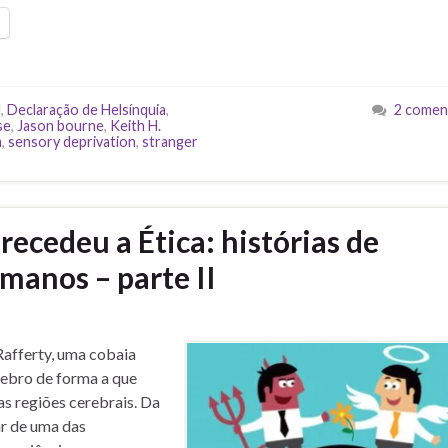
l
,
Declaração de Helsínquia
,
2 comen
se
,
Jason bourne
,
Keith H.
a
,
sensory deprivation
,
stranger
ecedeu a Ética: histórias de
manos – parte II
Rafferty, uma cobaia
rebro de forma a que
s regiões cerebrais. Da
ar de uma das