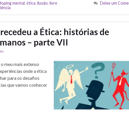
doping mental
,
ética
,
ilusão
,
livre
Deixe um Come
olência
ecedeu a Ética: histórias de
manos – parte VII
des
á o meu mais extenso
xperiências onde a ética
lhar para os desafios
ncias que vamos conhecer