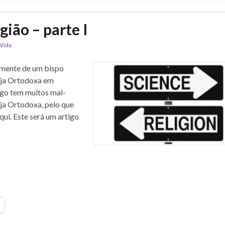
igião – parte I
Vida
temente de um bispo
reja Ortodoxa em
tigo tem muitos mal-
ja Ortodoxa, pelo que
ui. Este será um artigo