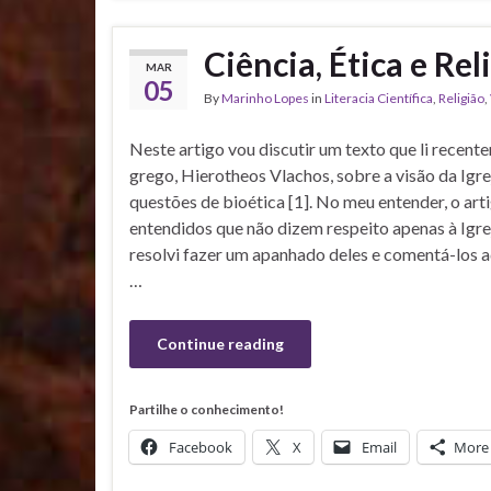
Ciência, Ética e Rel
MAR
05
By
Marinho Lopes
in
Literacia Científica
,
Religião
,
Neste artigo vou discutir um texto que li recen
grego, Hierotheos Vlachos, sobre a visão da Ig
questões de bioética [1]. No meu entender, o ar
entendidos que não dizem respeito apenas à Igre
resolvi fazer um apanhado deles e comentá-los aq
…
Continue reading
Partilhe o conhecimento!
Facebook
X
Email
More