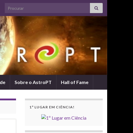
Search for:
ade
Sobre o AstroPT
Hall of Fame
1º LUGAR EM CIÊNCIA!