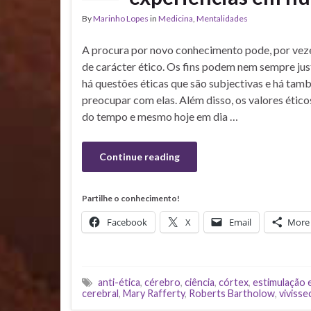
By
Marinho Lopes
in
Medicina
,
Mentalidades
A procura por novo conhecimento pode, por veze
de carácter ético. Os fins podem nem sempre jus
há questões éticas que são subjectivas e há ta
preocupar com elas. Além disso, os valores étic
do tempo e mesmo hoje em dia …
Continue reading
Partilhe o conhecimento!
Facebook
X
Email
More
anti-ética
,
cérebro
,
ciência
,
córtex
,
estimulação e
cerebral
,
Mary Rafferty
,
Roberts Bartholow
,
viviss