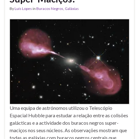
By
Luís Lopes
in
Buracos Negros
,
Galáxias
Uma equipa de astrónomos utilizou o Telescópio
Espacial Hubble para estudar a relação entre as colisões
galácticas e a actividade dos buracos negros super-
maciços nos seus núcleos. As observações mostram que
todas as galáxias com buracos negros centrais que