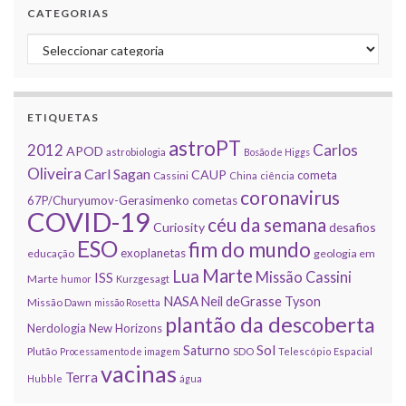
CATEGORIAS
Categorias
ETIQUETAS
astroPT
2012
Carlos
APOD
astrobiologia
Bosão de Higgs
Oliveira
Carl Sagan
CAUP
cometa
Cassini
China
ciência
coronavirus
67P/Churyumov-Gerasimenko
cometas
COVID-19
céu da semana
Curiosity
desafios
ESO
fim do mundo
exoplanetas
educação
geologia em
Marte
Lua
Missão Cassini
ISS
Marte
humor
Kurzgesagt
NASA
Neil deGrasse Tyson
Missão Dawn
missão Rosetta
plantão da descoberta
Nerdologia
New Horizons
Sol
Saturno
Plutão
Processamento de imagem
SDO
Telescópio Espacial
vacinas
Terra
Hubble
água