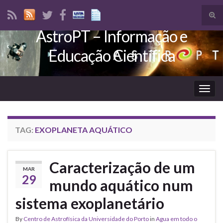
Tog
sear
AstroPT – Informação e
Search for:
for
Educação Científica
Togg
navig
TAG:
EXOPLANETA AQUÁTICO
Caracterização de um
MAR
29
mundo aquático num
sistema exoplanetário
By
Centro de Astrofísica da Universidade do Porto
in
Agua em todo o