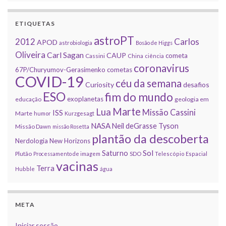
ETIQUETAS
astroPT
2012
Carlos
APOD
astrobiologia
Bosão de Higgs
Oliveira
Carl Sagan
CAUP
cometa
Cassini
China
ciência
coronavirus
67P/Churyumov-Gerasimenko
cometas
COVID-19
céu da semana
Curiosity
desafios
ESO
fim do mundo
exoplanetas
educação
geologia em
Marte
Lua
Missão Cassini
ISS
Marte
humor
Kurzgesagt
NASA
Neil deGrasse Tyson
Missão Dawn
missão Rosetta
plantão da descoberta
Nerdologia
New Horizons
Sol
Saturno
Plutão
Processamento de imagem
SDO
Telescópio Espacial
vacinas
Terra
Hubble
água
META
Iniciar sessão