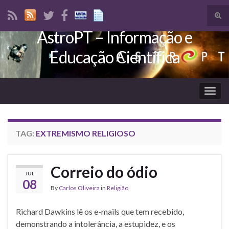
Tog
sear
AstroPT – Informação e
Search for:
for
Educação Científica
Togg
navig
TAG:
EXTREMISMO RELIGIOSO
Correio do ódio
JUL
08
By
Carlos Oliveira
in
Religião
Richard Dawkins lê os e-mails que tem recebido,
demonstrando a intolerância, a estupidez, e os