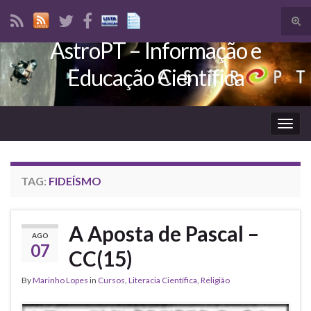
Tog
sear
AstroPT – Informação e
Search for:
for
Educação Científica
Togg
navig
TAG:
FIDEÍSMO
A Aposta de Pascal –
AGO
07
CC(15)
By
Marinho Lopes
in
Cursos
,
Literacia Científica
,
Religião