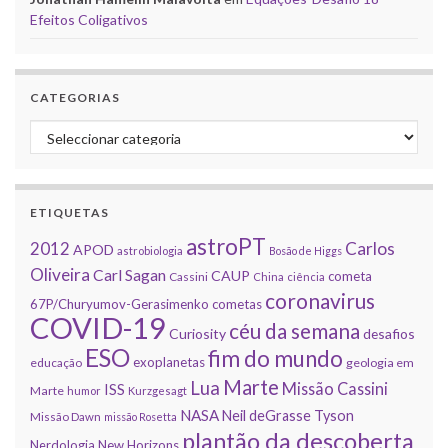
Efeitos Coligativos
CATEGORIAS
Categorias
ETIQUETAS
astroPT
2012
Carlos
APOD
astrobiologia
Bosão de Higgs
Oliveira
Carl Sagan
CAUP
cometa
Cassini
China
ciência
coronavirus
67P/Churyumov-Gerasimenko
cometas
COVID-19
céu da semana
Curiosity
desafios
ESO
fim do mundo
exoplanetas
educação
geologia em
Marte
Lua
Missão Cassini
ISS
Marte
humor
Kurzgesagt
NASA
Neil deGrasse Tyson
Missão Dawn
missão Rosetta
plantão da descoberta
Nerdologia
New Horizons