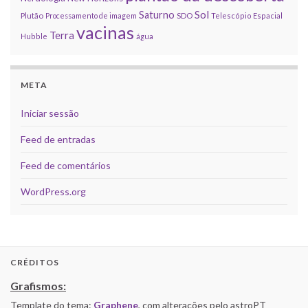
Sol
Saturno
Plutão
Processamento de imagem
SDO
Telescópio Espacial
vacinas
Terra
Hubble
água
META
Iniciar sessão
Feed de entradas
Feed de comentários
WordPress.org
CRÉDITOS
Grafismos:
Template do tema:
Graphene
, com alterações pelo astroPT