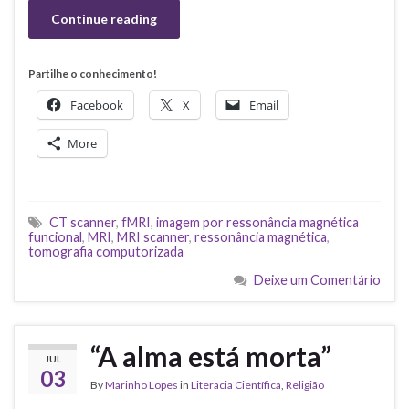
Continue reading
Partilhe o conhecimento!
Facebook
X
Email
More
CT scanner
,
fMRI
,
imagem por ressonância magnética
funcional
,
MRI
,
MRI scanner
,
ressonância magnética
,
tomografia computorizada
Deixe um Comentário
“A alma está morta”
JUL
03
By
Marinho Lopes
in
Literacia Científica
,
Religião