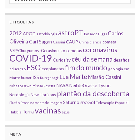
ETIQUETAS
astroPT
2012
Carlos
APOD
astrobiologia
Bosão de Higgs
Oliveira
Carl Sagan
CAUP
cometa
Cassini
China
ciência
coronavirus
67P/Churyumov-Gerasimenko
cometas
COVID-19
céu da semana
Curiosity
desafios
ESO
fim do mundo
exoplanetas
educação
geologia em
Marte
Lua
Missão Cassini
ISS
Marte
humor
Kurzgesagt
NASA
Neil deGrasse Tyson
Missão Dawn
missão Rosetta
plantão da descoberta
Nerdologia
New Horizons
Sol
Saturno
Plutão
Processamento de imagem
SDO
Telescópio Espacial
vacinas
Terra
Hubble
água
META