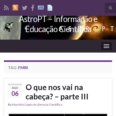
Tog
sear
AstroPT – Informação e
Search for:
for
Educação Científica
Togg
navig
TAG:
FMRI
O que nos vai na
AGO
06
cabeça? – parte III
By
Marinho Lopes
in
Literacia Científica