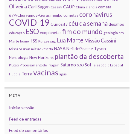
Oliveira
Carl Sagan
CAUP
cometa
Cassini
China
ciência
coronavirus
67P/Churyumov-Gerasimenko
cometas
COVID-19
céu da semana
Curiosity
desafios
ESO
fim do mundo
exoplanetas
educação
geologia em
Marte
Lua
Missão Cassini
ISS
Marte
humor
Kurzgesagt
NASA
Neil deGrasse Tyson
Missão Dawn
missão Rosetta
plantão da descoberta
Nerdologia
New Horizons
Sol
Saturno
Plutão
Processamento de imagem
SDO
Telescópio Espacial
vacinas
Terra
Hubble
água
META
Iniciar sessão
Feed de entradas
Feed de comentários