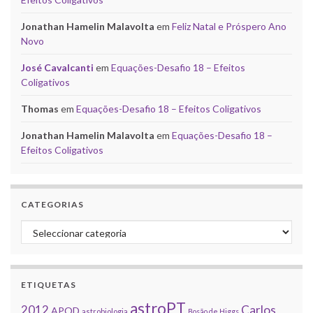
Jonathan Hamelin Malavolta
em
Feliz Natal e Próspero Ano
Novo
José Cavalcanti
em
Equações-Desafio 18 – Efeitos
Coligativos
Thomas
em
Equações-Desafio 18 – Efeitos Coligativos
Jonathan Hamelin Malavolta
em
Equações-Desafio 18 –
Efeitos Coligativos
CATEGORIAS
Categorias
ETIQUETAS
astroPT
2012
Carlos
APOD
astrobiologia
Bosão de Higgs