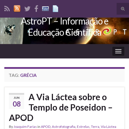
Tog
sear
AstroPT – Informação e
Search for:
for
Educação Científica
Togg
navig
TAG:
GRÉCIA
A Via Láctea sobre o
JUN
08
Templo de Poseidon –
APOD
By
Joaquim Farias
in
APOD
,
Astrofotografia
,
Estrelas
,
Terra
,
Via Láctea