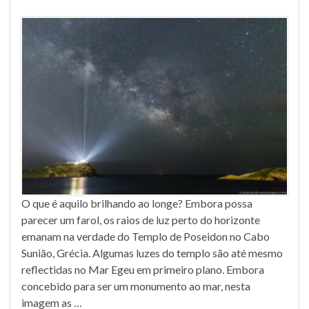
O que é aquilo brilhando ao longe? Embora possa
parecer um farol, os raios de luz perto do horizonte
emanam na verdade do Templo de Poseidon no Cabo
Sunião, Grécia. Algumas luzes do templo são até mesmo
reflectidas no Mar Egeu em primeiro plano. Embora
concebido para ser um monumento ao mar, nesta
imagem as …