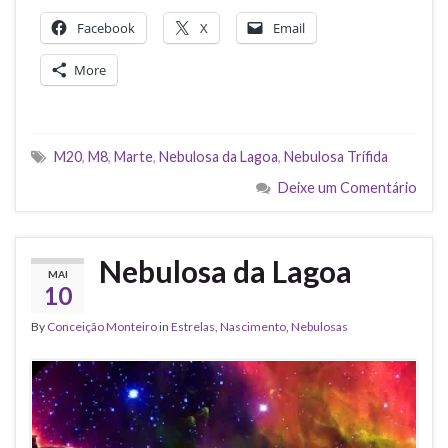
Facebook
X
Email
More
M20
,
M8
,
Marte
,
Nebulosa da Lagoa
,
Nebulosa Trífida
Deixe um Comentário
Nebulosa da Lagoa
MAI
10
By
Conceição Monteiro
in
Estrelas
,
Nascimento
,
Nebulosas