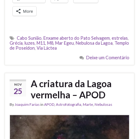
More
Cabo Sunião
,
Enxame aberto do Pato Selvagem
,
estrelas
,
Grécia
,
luzes
,
M11
,
M8
,
Mar Egeu
,
Nebulosa da Lagoa
,
Templo
de Poseidon
,
Via Láctea
Deixe um Comentário
A criatura da Lagoa
NOV
25
vermelha – APOD
By
Joaquim Farias
in
APOD
,
Astrofotografia
,
Marte
,
Nebulosas