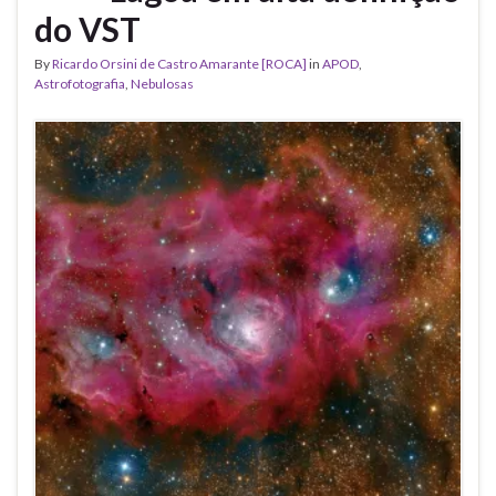
do VST
By
Ricardo Orsini de Castro Amarante [ROCA]
in
APOD
,
Astrofotografia
,
Nebulosas