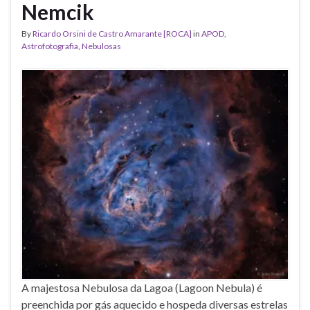
Nemcik
By
Ricardo Orsini de Castro Amarante [ROCA]
in
APOD
,
Astrofotografia
,
Nebulosas
A majestosa Nebulosa da Lagoa (Lagoon Nebula) é
preenchida por gás aquecido e hospeda diversas estrelas