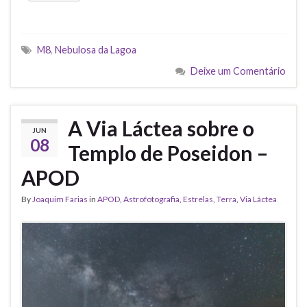
M8
,
Nebulosa da Lagoa
Deixe um Comentário
A Via Láctea sobre o
JUN
08
Templo de Poseidon –
APOD
By
Joaquim Farias
in
APOD
,
Astrofotografia
,
Estrelas
,
Terra
,
Via Láctea