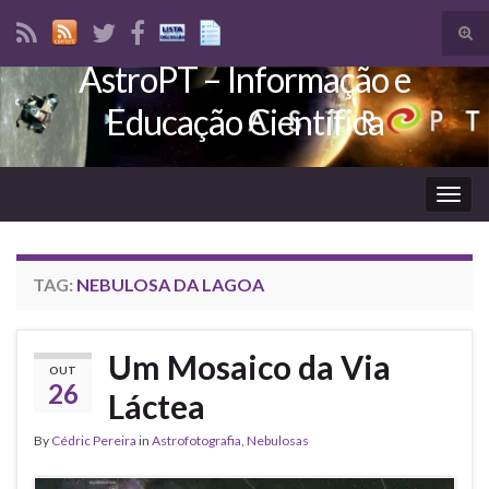
Tog
sear
AstroPT – Informação e
Search for:
for
Educação Científica
Togg
navig
TAG:
NEBULOSA DA LAGOA
Um Mosaico da Via
OUT
26
Láctea
By
Cédric Pereira
in
Astrofotografia
,
Nebulosas