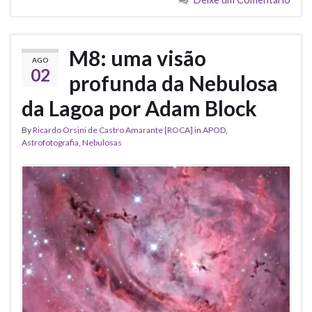
M8: uma visão
AGO
02
profunda da Nebulosa
da Lagoa por Adam Block
By
Ricardo Orsini de Castro Amarante [ROCA]
in
APOD
,
Astrofotografia
,
Nebulosas