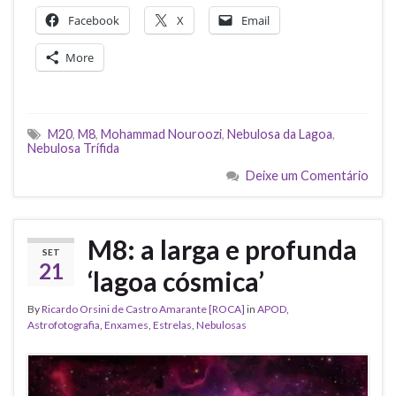
Facebook
X
Email
More
M20
,
M8
,
Mohammad Nouroozi
,
Nebulosa da Lagoa
,
Nebulosa Trífida
Deixe um Comentário
M8: a larga e profunda
SET
21
‘lagoa cósmica’
By
Ricardo Orsini de Castro Amarante [ROCA]
in
APOD
,
Astrofotografia
,
Enxames
,
Estrelas
,
Nebulosas