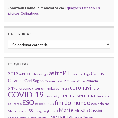
Jonathan Hamelin Malavolta
em
Equações-Desafio 18 –
Efeitos Coligativos
CATEGORIAS
Categorias
ETIQUETAS
astroPT
2012
Carlos
APOD
astrobiologia
Bosão de Higgs
Oliveira
Carl Sagan
CAUP
cometa
Cassini
China
ciência
coronavirus
67P/Churyumov-Gerasimenko
cometas
COVID-19
céu da semana
Curiosity
desafios
ESO
fim do mundo
exoplanetas
educação
geologia em
Marte
Lua
Missão Cassini
ISS
Marte
humor
Kurzgesagt
NASA
Neil deGrasse Tyson
Missão Dawn
missão Rosetta