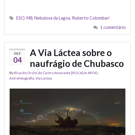
ESO
,
M8
,
Nebulosa da Lagoa
,
Roberto Colombari
1 comentário
A Via Láctea sobre o
DEZ
04
naufrágio de Chubasco
By
Ricardo Orsini de Castro Amarante [ROCA]
in
APOD
,
Astrofotografia
,
Via Láctea