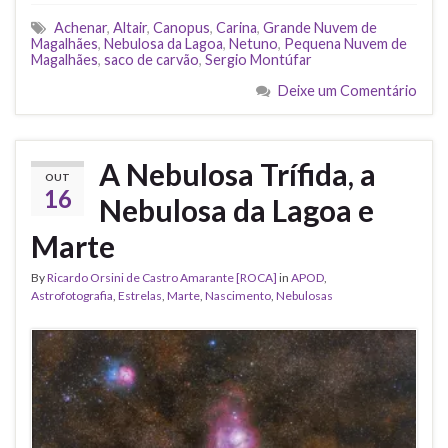
Achenar
,
Altair
,
Canopus
,
Carina
,
Grande Nuvem de
Magalhães
,
Nebulosa da Lagoa
,
Netuno
,
Pequena Nuvem de
Magalhães
,
saco de carvão
,
Sergio Montúfar
Deixe um Comentário
A Nebulosa Trífida, a
OUT
16
Nebulosa da Lagoa e
Marte
By
Ricardo Orsini de Castro Amarante [ROCA]
in
APOD
,
Astrofotografia
,
Estrelas
,
Marte
,
Nascimento
,
Nebulosas