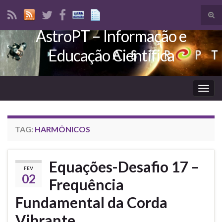
Tog
sear
AstroPT – Informação e
Search for:
for
Educação Científica
Togg
navig
TAG:
HARMÔNICOS
Equações-Desafio 17 –
FEV
02
Frequência
Fundamental da Corda
Vibrante