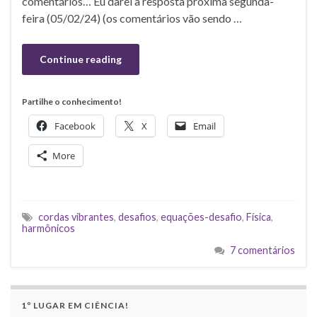
comentários… Eu darei a resposta próxima segunda-
feira (05/02/24) (os comentários vão sendo …
Continue reading
Partilhe o conhecimento!
Facebook
X
Email
More
cordas vibrantes
,
desafios
,
equações-desafio
,
Física
,
harmônicos
7 comentários
1º LUGAR EM CIÊNCIA!