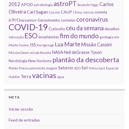
astroPT
2012
Carlos
APOD
astrobiologia
Bosão de Higgs
Oliveira
Carl Sagan
CAUP
cometa
Cassini
China
ciência
coronavirus
67P/Churyumov-Gerasimenko
cometas
COVID-19
céu da semana
Curiosity
desafios
ESO
fim do mundo
exoplanetas
educação
geologia em
Marte
Lua
Missão Cassini
ISS
Marte
humor
Kurzgesagt
NASA
Neil deGrasse Tyson
Missão Dawn
missão Rosetta
plantão da descoberta
Nerdologia
New Horizons
Sol
Saturno
Plutão
Processamento de imagem
SDO
Telescópio Espacial
vacinas
Terra
Hubble
água
META
Iniciar sessão
Feed de entradas