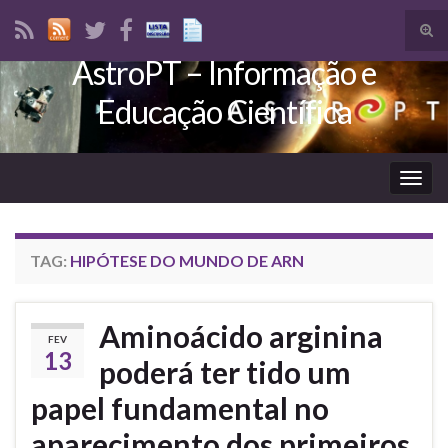
Tog
sear
AstroPT – Informação e
Search for:
for
Educação Científica
Togg
navig
TAG:
HIPÓTESE DO MUNDO DE ARN
Aminoácido arginina
FEV
13
poderá ter tido um
papel fundamental no
aparecimento dos primeiros