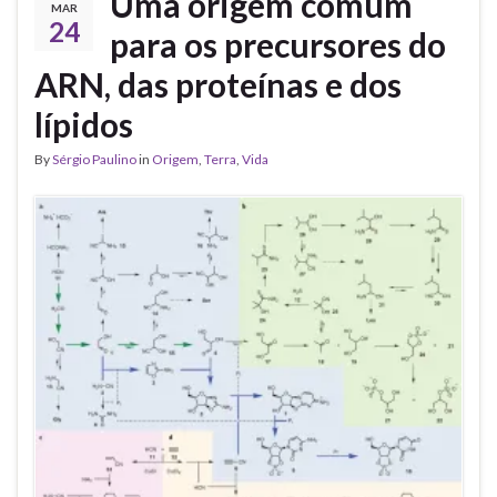
Uma origem comum
MAR
24
para os precursores do
ARN, das proteínas e dos
lípidos
By
Sérgio Paulino
in
Origem
,
Terra
,
Vida