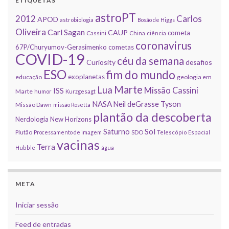
ETIQUETAS
astroPT
2012
Carlos
APOD
astrobiologia
Bosão de Higgs
Oliveira
Carl Sagan
CAUP
cometa
Cassini
China
ciência
coronavirus
67P/Churyumov-Gerasimenko
cometas
COVID-19
céu da semana
Curiosity
desafios
ESO
fim do mundo
exoplanetas
educação
geologia em
Marte
Lua
Missão Cassini
ISS
Marte
humor
Kurzgesagt
NASA
Neil deGrasse Tyson
Missão Dawn
missão Rosetta
plantão da descoberta
Nerdologia
New Horizons
Sol
Saturno
Plutão
Processamento de imagem
SDO
Telescópio Espacial
vacinas
Terra
Hubble
água
META
Iniciar sessão
Feed de entradas