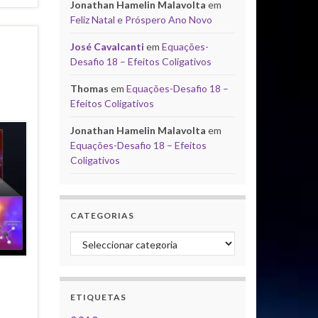
Jonathan Hamelin Malavolta
em
Feliz Natal e Próspero Ano Novo
José Cavalcanti
em
Equações-
Desafio 18 – Efeitos Coligativos
Thomas
em
Equações-Desafio 18 –
Efeitos Coligativos
Jonathan Hamelin Malavolta
em
Equações-Desafio 18 – Efeitos
Coligativos
CATEGORIAS
Categorias
ETIQUETAS