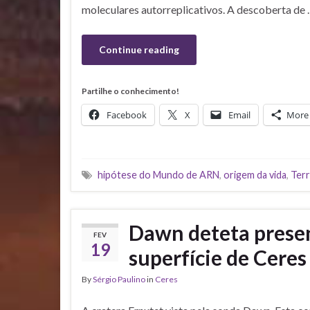
moleculares autorreplicativos. A descoberta de
Continue reading
Partilhe o conhecimento!
Facebook
X
Email
More
hipótese do Mundo de ARN
,
origem da vida
,
Terr
Dawn deteta prese
FEV
19
superfície de Ceres
By
Sérgio Paulino
in
Ceres