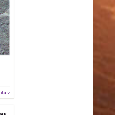
ntário
as