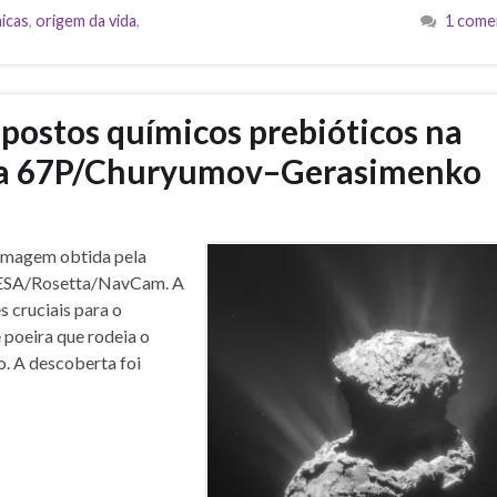
icas
,
origem da vida
,
1 come
postos químicos prebióticos na
eta 67P/Churyumov–Gerasimenko
magem obtida pela
: ESA/Rosetta/NavCam. A
 cruciais para o
 poeira que rodeia o
 A descoberta foi