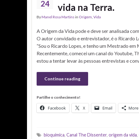
24
vida na Terra.
By
Manel Rosa Martins
in
Origem
,
Vida
A Origem da Vida pode e deve ser analisada com
O autor convidado e entrevistador, é o Ricardo L
“Sou o Ricardo Lopes, e tenho um Mestrado em 
Recentemente, comecei um canal do Youtube, The
estou a tentar levar às pessoas entrevistas e co
Continue reading
Partilhe o conhecimento!
Facebook
X
Email
More
bioquímica
,
Canal The Dissenter
,
origem da vida
,