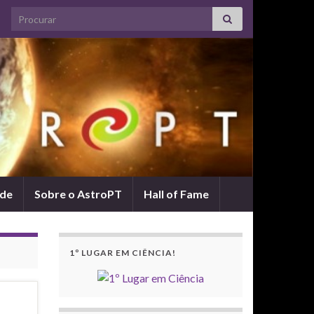
Search for:
ade
Sobre o AstroPT
Hall of Fame
1º LUGAR EM CIÊNCIA!