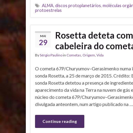
ALMA
,
discos protoplanetários
,
moléculas orgân
protoestrelas
Rosetta deteta com
MAI
29
cabeleira do com
By
Sérgio Paulino
in
Cometas
,
Origem
,
Vida
O cometa 67P/Churyumov–Gerasimenko numa i
sonda Rosetta, a 25 de março de 2015. Crédito
sonda Rosetta detetou a presença de ingredientes
aparecimento da vida na Terra na nuvem de gás e
núcleo do cometa 67P/Churyumov–Gerasimenko.
divulgada anteontem, num artigo publicado na …
Continue reading