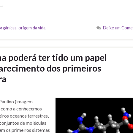
orgânicas
,
origem da vida
,
Deixe um Come
a poderá ter tido um papel
arecimento dos primeiros
ra
 Paulino (imagem
al como a conhecemos
ros oceanos terrestres,
 conjuntos de moléculas
em os primeiros sistemas