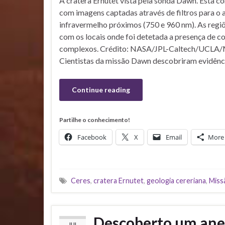
A cratera Ernutet vista pela sonda Dawn. Esta c
com imagens captadas através de filtros para o 
infravermelho próximos (750 e 960 nm). As regi
com os locais onde foi detetada a presença de 
complexos. Crédito: NASA/JPL-Caltech/UCLA
Cientistas da missão Dawn descobriram evidênc
Continue reading
Partilhe o conhecimento!
Facebook
X
Email
More
Ceres
,
cratera Ernutet
,
geologia cereriana
,
Miss
Descoberto um anel
JUL