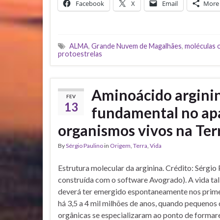
Facebook
X
Email
More
ALMA
,
Grande Nuvem de Magalhães
,
moléculas 
protoestrelas
Aminoácido arginin
FEV
13
fundamental no ap
organismos vivos na Ter
By
Sérgio Paulino
in
Origem
,
Terra
,
Vida
Estrutura molecular da arginina. Crédito: Sérgio
construída com o software Avogrado). A vida t
deverá ter emergido espontaneamente nos primei
há 3,5 a 4 mil milhões de anos, quando pequenos
orgânicas se especializaram ao ponto de formar