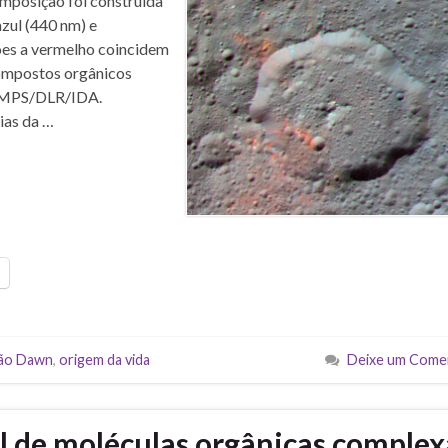
omposição foi construída
azul (440 nm) e
ões a vermelho coincidem
compostos orgânicos
/MPS/DLR/IDA.
ias da …
ão Dawn
,
origem da vida
Deixe um Come
 de moléculas orgânicas complex