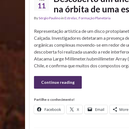
11
na órbita de uma es
By
Sérgio Paulino
in
Estrelas
,
Formação Planetária
Representação artística de um disco protoplanet
Calçada. Investigadores detetaram a presença d
orgânicas complexas movendo-se em redor de u
descoberta foi realizada usando a rede interfer
Atacama Large Millimeter/submillimeter Array 
Chile, e confirma que muitos dos compostos or
Continue reading
Partilhe o conhecimento!
Facebook
X
Email
More