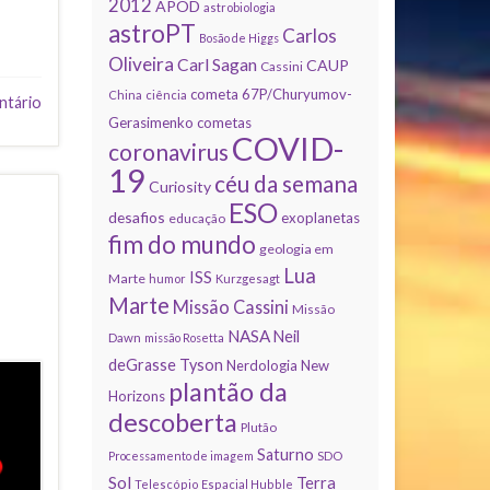
2012
APOD
astrobiologia
astroPT
Carlos
Bosão de Higgs
Oliveira
Carl Sagan
CAUP
Cassini
cometa 67P/Churyumov-
China
ciência
ntário
Gerasimenko
cometas
COVID-
coronavirus
19
céu da semana
Curiosity
ESO
desafios
exoplanetas
educação
fim do mundo
geologia em
Lua
ISS
Marte
humor
Kurzgesagt
Marte
Missão Cassini
Missão
NASA
Neil
Dawn
missão Rosetta
deGrasse Tyson
Nerdologia
New
plantão da
Horizons
descoberta
Plutão
Saturno
Processamento de imagem
SDO
Sol
Terra
Telescópio Espacial Hubble