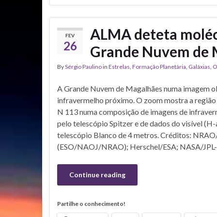
ALMA deteta moléc
FEV
26
Grande Nuvem de 
By
Sérgio Paulino
in
Estrelas
,
Formação Planetária
,
Galáxias
,
O
A Grande Nuvem de Magalhães numa imagem obt
infravermelho próximo. O zoom mostra a região 
N 113 numa composição de imagens de infraver
pelo telescópio Spitzer e de dados do visível (H-
telescópio Blanco de 4 metros. Créditos: NR
(ESO/NAOJ/NRAO); Herschel/ESA; NASA/JPL-
Continue reading
Partilhe o conhecimento!