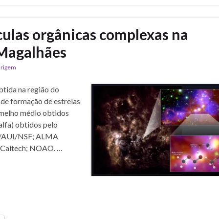
ulas orgânicas complexas na
Magalhães
rigem
ida na região do
de formação de estrelas
melho médio obtidos
alfa) obtidos pelo
AO/AUI/NSF; ALMA
Caltech; NOAO. …