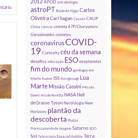
2012
APOD
astrobiologia
ntário
astroPT
Carlos
Bosão de Higgs
Oliveira
Carl Sagan
CAUP
Cassini
cometa 67P/Churyumov-
China
ciência
Gerasimenko
cometas
COVID-
coronavirus
19
céu da semana
Curiosity
ESO
desafios
exoplanetas
educação
fim do mundo
geologia em
Lua
ISS
Marte
humor
Kurzgesagt
Marte
Missão Cassini
Missão
NASA
Neil
Dawn
missão Rosetta
deGrasse Tyson
Nerdologia
New
plantão da
Horizons
descoberta
Plutão
Saturno
Processamento de imagem
SDO
Sol
Terra
Telescópio Espacial Hubble