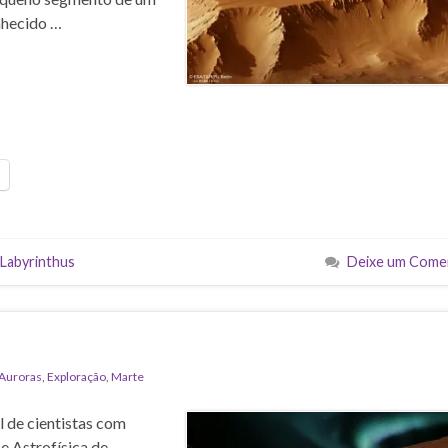
nhecido …
 Labyrinthus
Deixe um Come
Auroras
,
Exploração
,
Marte
l de cientistas com
e Astrofísica de