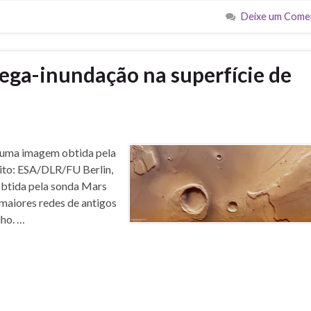
Deixe um Come
ega-inundação na superfície de
a numa imagem obtida pela
ito: ESA/DLR/FU Berlin,
btida pela sonda Mars
maiores redes de antigos
lho. …