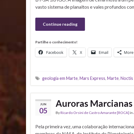
vasto sistema de planaltos e vales profundos co
Continue reading
Partilhe o conhecimento!
Facebook
X
Email
More
geologia em Marte
,
Mars Express
,
Marte
,
Noctis
Auroras Marcianas
JUN
05
By
Ricardo Orsini de Castro Amarante [ROCA]
in
Pela primeira vez, uma colaboração internaciona
membros da NASA, do Instituto de Planetologia 