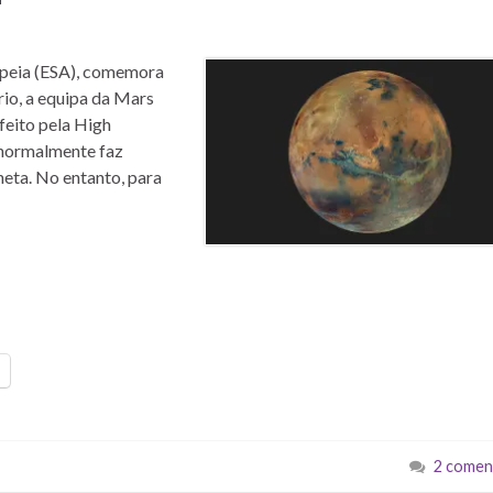
opeia (ESA), comemora
rio, a equipa da Mars
feito pela High
 normalmente faz
neta. No entanto, para
2 comen