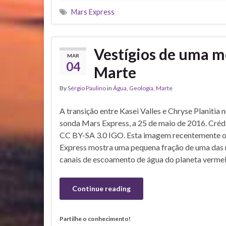
Mars Express
Vestígios de uma m
MAR
04
Marte
By
Sérgio Paulino
in
Água
,
Geologia
,
Marte
A transição entre Kasei Valles e Chryse Planiti
sonda Mars Express, a 25 de maio de 2016. Créd
CC BY-SA 3.0 IGO. Esta imagem recentemente o
Express mostra uma pequena fração de uma das 
canais de escoamento de água do planeta verme
Continue reading
Partilhe o conhecimento!