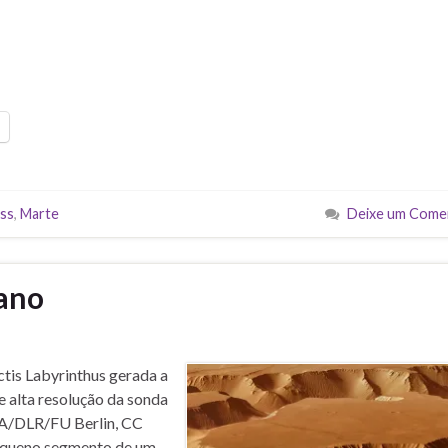
ss
,
Marte
Deixe um Come
iano
is Labyrinthus gerada a
e alta resolução da sonda
ESA/DLR/FU Berlin, CC
equeno segmento de um