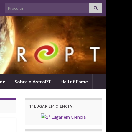
Search for:
ade
Sobre o AstroPT
Hall of Fame
1º LUGAR EM CIÊNCIA!