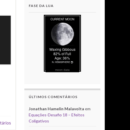
FASE DA LUA
moon data
ÚLTIMOS COMENTÁRIOS
Jonathan Hamelin Malavolta
em
Equações-Desafio 18 – Efeitos
Coligativos
tários