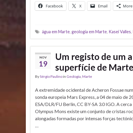
Facebook
X
Email
More
água em Marte
,
geologia em Marte
,
Kasei Valles
,
Um registo de um a
NOV
19
superfície de Mart
By
Sérgio Paulino
in
Geologia
,
Marte
A extremidade ocidental de Acheron Fossae nu
sonda europeia Mars Express, a 04 de maio de 2
ESA/DLR/FU Berlin, CC BY-SA 3.0 IGO. A cerca 
Olympus Mons existe um conjunto de cristas ro
alongadas formadas por intensas forças tectónic
…