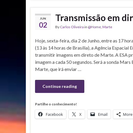
Transmissão em dir
JUN
02
By
Carlos Oliveira
in
@Home
,
Marte
Hoje, sexta-feira, dia 2 de Junho, entre as 17 hor
(13 às 14 horas de Brasília), a Agência Espacial E
transmitir imagens em direto de Marte. A ESA 
imagem a cada 50 segundos. Será a sonda Mars E
Marte, que irá enviar …
Continue reading
Partilhe o conhecimento!
Facebook
X
Email
More