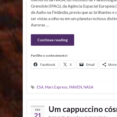
Grenoble (IPAG), da Agência Espacial Europeia 
de Aalto na Finlândia, previu que as brilhantes 
ser vistas a olho nu em um planeta rochoso disti
Auroras …
Continue reading
Partilhe o conhecimento!
Facebook
X
Email
More
ESA
,
Mars Express
,
MAVEN
,
NASA
Um cappuccino cósm
FEV
21