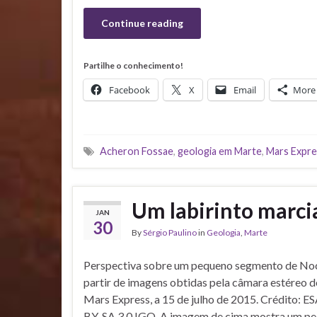
Continue reading
Partilhe o conhecimento!
Facebook
X
Email
More
Acheron Fossae
,
geologia em Marte
,
Mars Expre
Um labirinto marc
JAN
30
By
Sérgio Paulino
in
Geologia
,
Marte
Perspectiva sobre um pequeno segmento de Noct
partir de imagens obtidas pela câmara estéreo d
Mars Express, a 15 de julho de 2015. Crédito: 
BY-SA 3.0 IGO. A imagem de cima mostra um p