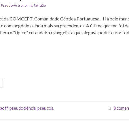
,
Pseudo-Astronomia
,
Religião
ternet da COMCEPT, Comunidade Céptica Portuguesa. Há pelo mun
 e com negócios ainda mais surpreendentes. A última que me foi d
era o “típico” curandeiro evangelista que alegava poder curar to
poff
,
pseudociência
,
pseudos
,
8 comen