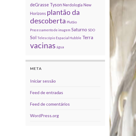
deGrasse Tyson
Nerdologia
New
plantão da
Horizons
descoberta
Plutão
Saturno
Processamento de imagem
SDO
Sol
Terra
Telescópio Espacial Hubble
vacinas
água
META
Iniciar sessão
Feed de entradas
Feed de comentários
WordPress.org