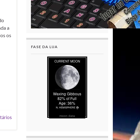
do
ada a
dos os
FASE DA LUA
moon data
tários