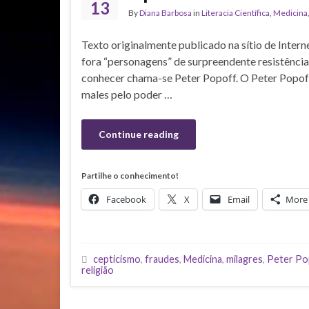
13
By
Diana Barbosa
in
Literacia Científica
,
Medicina
Texto originalmente publicado na sítio de In
fora “personagens” de surpreendente resistência
conhecer chama-se Peter Popoff. O Peter Popoff 
males pelo poder …
Continue reading
Partilhe o conhecimento!
Facebook
X
Email
More
cepticismo
,
fraudes
,
Medicina
,
milagres
,
Peter Po
religião