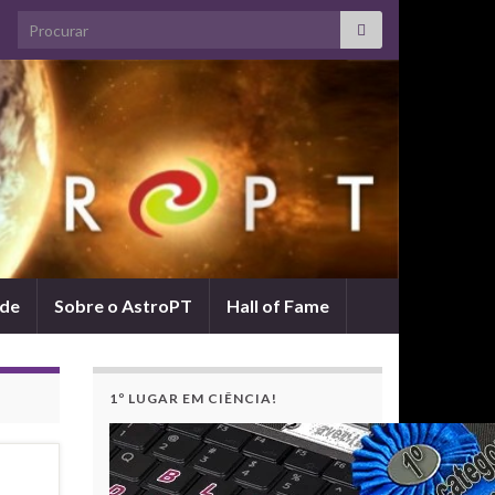
Search for:
ade
Sobre o AstroPT
Hall of Fame
1º LUGAR EM CIÊNCIA!