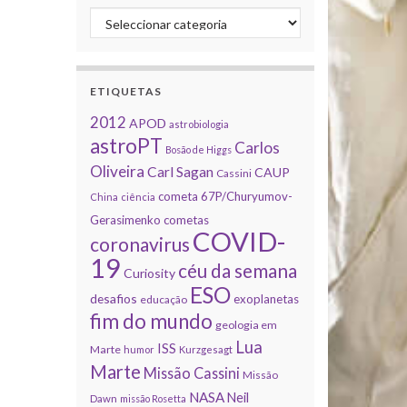
Categorias
ETIQUETAS
2012
APOD
astrobiologia
astroPT
Carlos
Bosão de Higgs
Oliveira
Carl Sagan
CAUP
Cassini
cometa 67P/Churyumov-
China
ciência
Gerasimenko
cometas
COVID-
coronavirus
19
céu da semana
Curiosity
ESO
desafios
exoplanetas
educação
fim do mundo
geologia em
Lua
ISS
Marte
humor
Kurzgesagt
Marte
Missão Cassini
Missão
NASA
Neil
Dawn
missão Rosetta